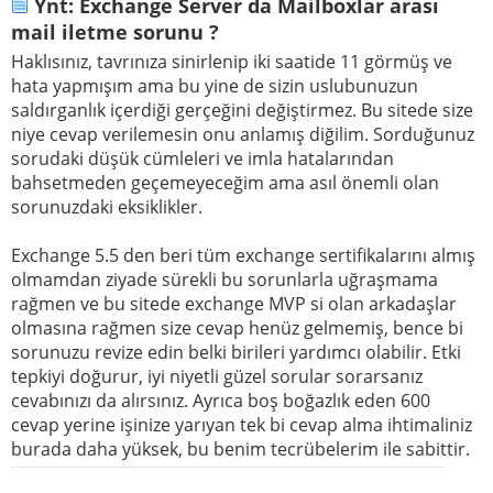
Ynt: Exchange Server da Mailboxlar arası
mail iletme sorunu ?
Haklısınız, tavrınıza sinirlenip iki saatide 11 görmüş ve
hata yapmışım ama bu yine de sizin uslubunuzun
saldırganlık içerdiği gerçeğini değiştirmez. Bu sitede size
niye cevap verilemesin onu anlamış diğilim. Sorduğunuz
sorudaki düşük cümleleri ve imla hatalarından
bahsetmeden geçemeyeceğim ama asıl önemli olan
sorunuzdaki eksiklikler.
Exchange 5.5 den beri tüm exchange sertifikalarını almış
olmamdan ziyade sürekli bu sorunlarla uğraşmama
rağmen ve bu sitede exchange MVP si olan arkadaşlar
olmasına rağmen size cevap henüz gelmemiş, bence bi
sorunuzu revize edin belki birileri yardımcı olabilir. Etki
tepkiyi doğurur, iyi niyetli güzel sorular sorarsanız
cevabınızı da alırsınız. Ayrıca boş boğazlık eden 600
cevap yerine işinize yarıyan tek bi cevap alma ihtimaliniz
burada daha yüksek, bu benim tecrübelerim ile sabittir.