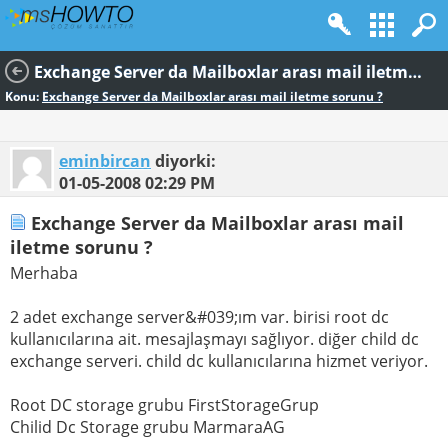
Exchange Server da Mailboxlar arası mail iletme sorunu ?
Konu:
Exchange Server da Mailboxlar arası mail iletme sorunu ?
eminbircan
diyorki:
01-05-2008
02:29 PM
Exchange Server da Mailboxlar arası mail
iletme sorunu ?
Merhaba
2 adet exchange server&#039;ım var. birisi root dc
kullanıcılarına ait. mesajlaşmayı sağlıyor. diğer child dc
exchange serveri. child dc kullanıcılarına hizmet veriyor.
Root DC storage grubu FirstStorageGrup
Chilid Dc Storage grubu MarmaraAG