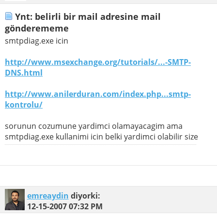
Ynt: belirli bir mail adresine mail
gönderememe
smtpdiag.exe icin
http://www.msexchange.org/tutorials/...-SMTP-
DNS.html
http://www.anilerduran.com/index.php...smtp-
kontrolu/
sorunun cozumune yardimci olamayacagim ama
smtpdiag.exe kullanimi icin belki yardimci olabilir size
emreaydin
diyorki:
12-15-2007
07:32 PM