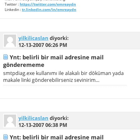
Twitter :
https://twitter.com/emreaydn
Linkedin :
tr.linkedin.com/in/emreaydn
yilkilicaslan
diyorki:
12-13-2007
06:26 PM
Ynt: belirli bir mail adresine mail
gönderememe
smtpdiag.exe kullanımı ile alakalı bir döküman yada
makale linki gönderebilirseniz sevinirim...
yilkilicaslan
diyorki:
12-13-2007
06:38 PM
Ynt: belirli bir mail adresine mail