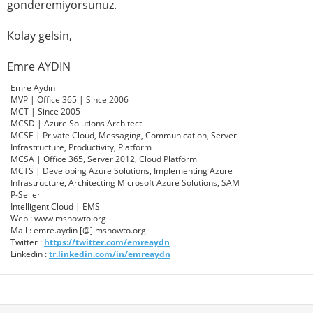
gonderemiyorsunuz.
Kolay gelsin,
Emre AYDIN
Emre Aydın
MVP | Office 365 | Since 2006
MCT | Since 2005
MCSD | Azure Solutions Architect
MCSE | Private Cloud, Messaging, Communication, Server
Infrastructure, Productivity, Platform
MCSA | Office 365, Server 2012, Cloud Platform
MCTS | Developing Azure Solutions, Implementing Azure
Infrastructure, Architecting Microsoft Azure Solutions, SAM
P-Seller
Intelligent Cloud | EMS
Web : www.mshowto.org
Mail : emre.aydin [@] mshowto.org
Twitter :
https://twitter.com/emreaydn
Linkedin :
tr.linkedin.com/in/emreaydn