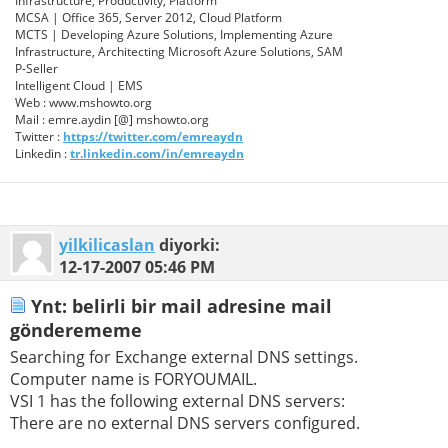
Infrastructure, Productivity, Platform
MCSA | Office 365, Server 2012, Cloud Platform
MCTS | Developing Azure Solutions, Implementing Azure
Infrastructure, Architecting Microsoft Azure Solutions, SAM
P-Seller
Intelligent Cloud | EMS
Web : www.mshowto.org
Mail : emre.aydin [@] mshowto.org
Twitter :
https://twitter.com/emreaydn
Linkedin :
tr.linkedin.com/in/emreaydn
yilkilicaslan
diyorki:
12-17-2007
05:46 PM
Ynt: belirli bir mail adresine mail
gönderememe
Searching for Exchange external DNS settings.
Computer name is FORYOUMAIL.
VSI 1 has the following external DNS servers:
There are no external DNS servers configured.