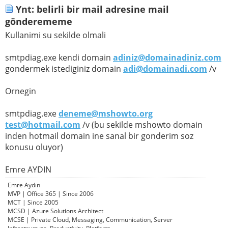
Ynt: belirli bir mail adresine mail
gönderememe
Kullanimi su sekilde olmali
smtpdiag.exe kendi domain
adiniz@domainadiniz.com
gondermek istediginiz domain
adi@domainadi.com
/v
Ornegin
smtpdiag.exe
deneme@mshowto.org
test@hotmail.com
/v (bu sekilde mshowto domain
inden hotmail domain ine sanal bir gonderim soz
konusu oluyor)
Emre AYDIN
Emre Aydın
MVP | Office 365 | Since 2006
MCT | Since 2005
MCSD | Azure Solutions Architect
MCSE | Private Cloud, Messaging, Communication, Server