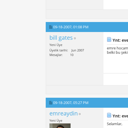
09-18-2007,
01:08 PM
bill gates
Ynt: eve
Yeni Üye
emre hocam 
Üyelik tarihi
Jun 2007
belki bu şeki
Mesajlar
10
09-18-2007,
05:27 PM
emreaydin
Ynt: eve
Yeni Üye
Selamlar,