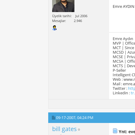
Emre AYDIN
Üyelik tarihi
Jul 2006
Mesajlar
2.946
Emre Aydın
MVP | Office
MCT | Since
MCSD | Azur
MCSE | Priva
MCSA | Offic
MCTS | Devel
P-Seller
Intelligent 
Web : www.
Mail : emre
Twitter :
htt
Linkedin :
tr
09-17-2007,
04:24 PM
bill gates
Ynt: eve