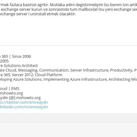
irmek fazlaca basinizi agritir. Mutlaka adini degistirmeliyim bu benim icin ar
ir exchange server kurun ve sonrasinda tum mailboxlari bu yeni exchange s
exchange server i uninstall etmek olacaktir.
 365 | Since 2006
 2005
e Solutions Architect
te Cloud, Messaging, Communication, Server Infrastructure, Productivity, 
e 365, Server 2012, Cloud Platform
oping Azure Solutions, Implementing Azure Infrastructure, Architecting Mi
Cloud | EMS
mshowto.org
.aydin [@] mshowto.org
ps://twitter.com/emreaydn
.linkedin.com/in/emreaydn