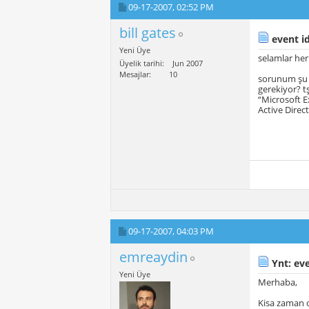
09-17-2007,
02:52 PM
bill gates
event id
Yeni Üye
selamlar her
Üyelik tarihi
Jun 2007
Mesajlar
10
sorunum şu 
gerekiyor? t
“Microsoft 
Active Direc
09-17-2007,
04:03 PM
emreaydin
Ynt: eve
Yeni Üye
Merhaba,
Kisa zaman o