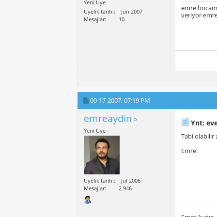
Yeni Üye
emre hocam m
Üyelik tarihi
Jun 2007
veriyor emre
Mesajlar
10
09-17-2007,
07:19 PM
emreaydin
Ynt: eve
Yeni Üye
Tabi olabili
Emre.
Üyelik tarihi
Jul 2006
Mesajlar
2.946