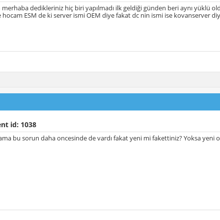
erhaba dedikleriniz hiç biri yapılmadı ilk geldiği günden beri aynı yüklü ol
 hocam ESM de ki server ismi OEM diye fakat dc nin ismi ise kovanserver di
nt id: 1038
r ama bu sorun daha oncesinde de vardı fakat yeni mi fakettiniz? Yoksa yeni or