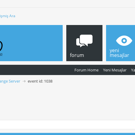
işmiş Ara
yeni
forum
mesajlar
Forum Home
Yeni Mesajlar
Y
ange Server
event id: 1038