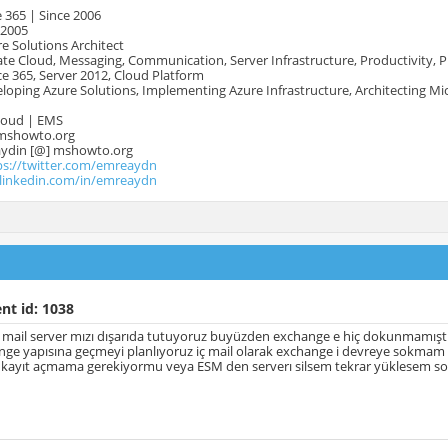
 365 | Since 2006
 2005
e Solutions Architect
te Cloud, Messaging, Communication, Server Infrastructure, Productivity, 
e 365, Server 2012, Cloud Platform
oping Azure Solutions, Implementing Azure Infrastructure, Architecting Mi
Cloud | EMS
mshowto.org
.aydin [@] mshowto.org
ps://twitter.com/emreaydn
.linkedin.com/in/emreaydn
nt id: 1038
ak mail server mızı dışarıda tutuyoruz buyüzden exchange e hiç dokunmam
ge yapısına geçmeyi planlıyoruz iç mail olarak exchange i devreye sokmam ge
 kayıt açmama gerekiyormu veya ESM den serverı silsem tekrar yüklesem sor