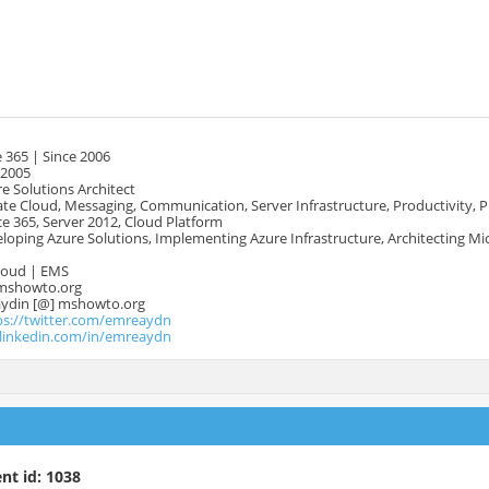
 365 | Since 2006
 2005
e Solutions Architect
te Cloud, Messaging, Communication, Server Infrastructure, Productivity, 
e 365, Server 2012, Cloud Platform
oping Azure Solutions, Implementing Azure Infrastructure, Architecting Mi
Cloud | EMS
mshowto.org
.aydin [@] mshowto.org
ps://twitter.com/emreaydn
.linkedin.com/in/emreaydn
nt id: 1038