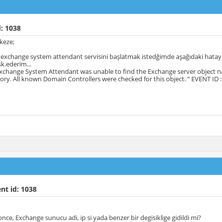
: 1038
keze;
exchange system attendant servisini başlatmak istedğimde aşağıdaki hatay
şk.ederim...
Exchange System Attendant was unable to find the Exchange server object 
tory. All known Domain Controllers were checked for this object. “ EVENT ID 
nt id: 1038
nce, Exchange sunucu adi, ip si yada benzer bir degisiklige gidildi mi?