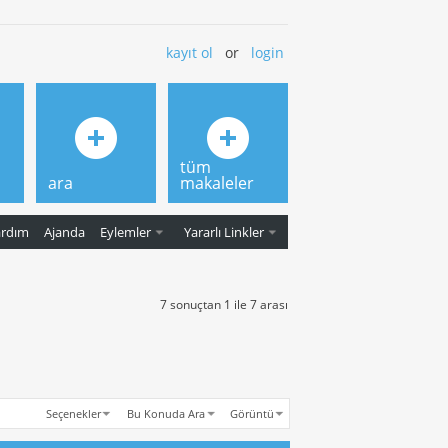
kayıt ol
or
login
tüm
ara
makaleler
ardım
Ajanda
Eylemler
Yararlı Linkler
7 sonuçtan 1 ile 7 arası
Seçenekler
Bu Konuda Ara
Görüntü