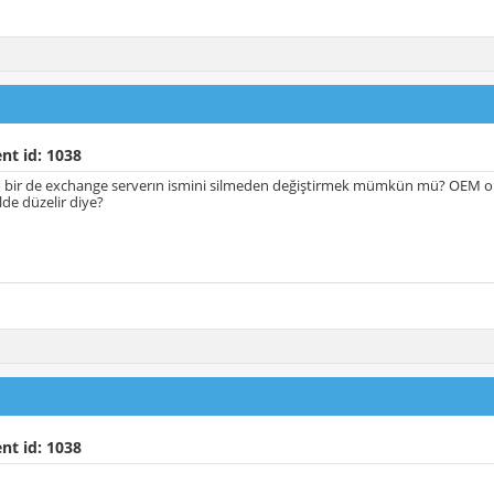
nt id: 1038
bir de exchange serverın ismini silmeden değiştirmek mümkün mü? OEM 
lde düzelir diye?
nt id: 1038