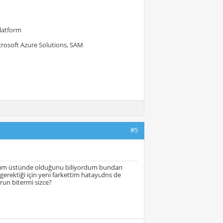
Platform
crosoft Azure Solutions, SAM
#5
ıştım üstünde olduğunu biliyordum bundan
rektiği için yeni farkettim hatayı,dns de
un bitermi sizce?