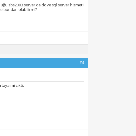
duğu sbs2003 server da dc ve sql server hizmeti
ye bundan olabilirmi?
#4
taya mi cikti.