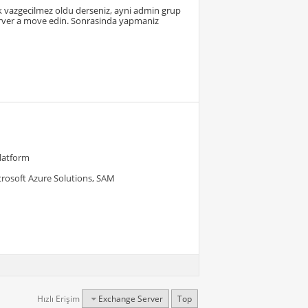
tik vazgecilmez oldu derseniz, ayni admin grup
erver a move edin. Sonrasinda yapmaniz
Platform
crosoft Azure Solutions, SAM
Hızlı Erişim
Exchange Server
Top