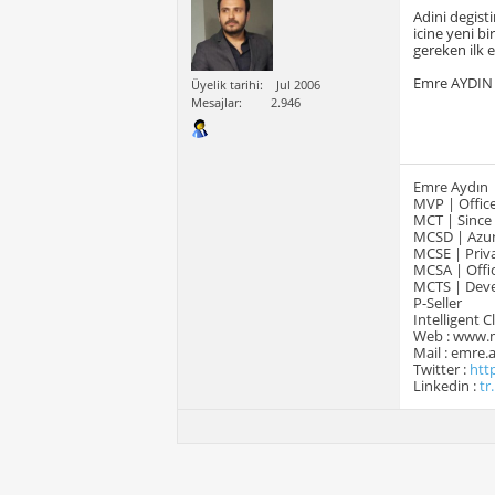
Adini degist
icine yeni b
gereken ilk 
Emre AYDIN
Üyelik tarihi
Jul 2006
Mesajlar
2.946
Emre Aydın
MVP | Office
MCT | Since
MCSD | Azur
MCSE | Priva
MCSA | Offic
MCTS | Devel
P-Seller
Intelligent 
Web : www.
Mail : emre
Twitter :
htt
Linkedin :
tr