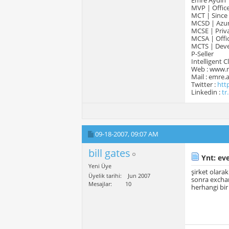
Emre Aydın
MVP | Office
MCT | Since
MCSD | Azur
MCSE | Priva
MCSA | Offic
MCTS | Devel
P-Seller
Intelligent 
Web : www.
Mail : emre
Twitter :
htt
Linkedin :
tr
09-18-2007,
09:07 AM
bill gates
Ynt: eve
Yeni Üye
şirket olar
Üyelik tarihi
Jun 2007
sonra exchan
Mesajlar
10
herhangi bir