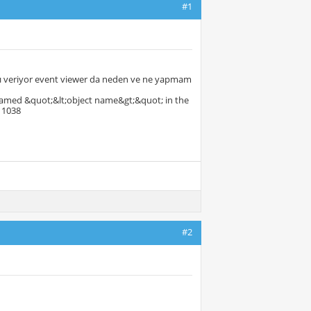
#1
ı veriyor event viewer da neden ve ne yapmam
named &quot;&lt;object name&gt;&quot; in the
: 1038
#2