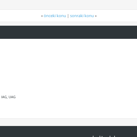
«
önceki konu
|
sonraki konu
»
, IAG, UAG