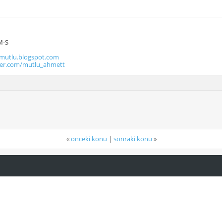
M-S
utlu.blogspot.com
tter.com/mutlu_ahmett
«
önceki konu
|
sonraki konu
»