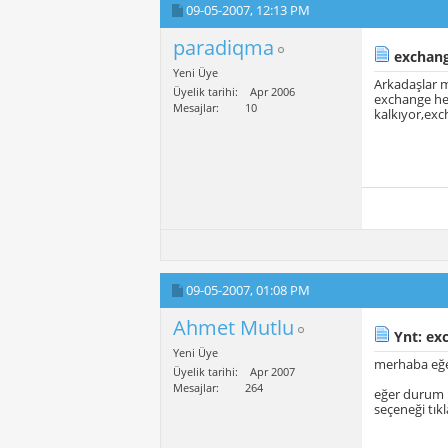
09-05-2007,
12:13 PM
paradiqma
exchang
Yeni Üye
Arkadaşlar 
Üyelik tarihi
Apr 2006
exchange hes
Mesajlar
10
kalkıyor,exc
09-05-2007,
01:08 PM
Ahmet Mutlu
Ynt: ex
Yeni Üye
merhaba eğe
Üyelik tarihi
Apr 2007
Mesajlar
264
eğer durum 
seçeneği tık