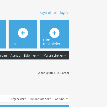
kayıt ol
or
login
tüm
ara
makaleler
ardım
Ajanda
Eylemler
Yararlı Linkler
2 sonuçtan 1 ile 2 arası
Seçenekler
Bu Konuda Ara
Görüntü