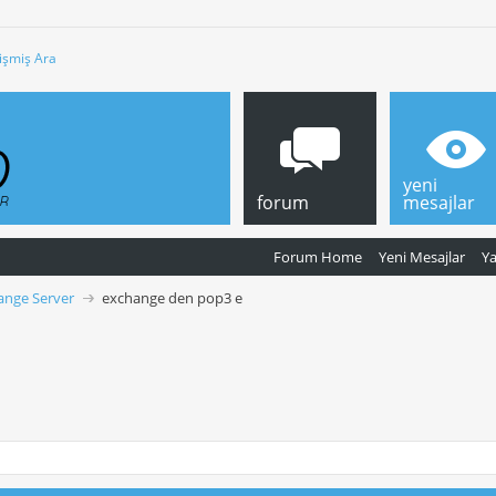
işmiş Ara
yeni
forum
mesajlar
Forum Home
Yeni Mesajlar
Y
ange Server
exchange den pop3 e