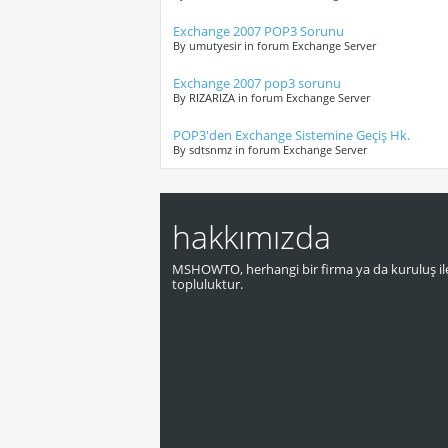
Exchange 2007 POP3 Sorunu
By umutyesir in forum Exchange Server
Exchange 2007 pop3 sorunu
By RIZARIZA in forum Exchange Server
POP3'den Exchange Sistemine Geçiş Hk.
By sdtsnmz in forum Exchange Server
hakkımızda
MSHOWTO, herhangi bir firma ya da kuruluş ile
topluluktur.