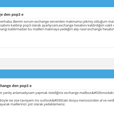
e den pop3 e
merhaba..Benim sorum exchange serverden makinama çekmiş olduğum mail
abımı kaldırıp pop3 olarak ayarlıycam,exchange hesabını kaldırdığım vakit
hangi kaldırmadan bu mailleri makinaya yedeğini alıp nasıl exchange hesabımı
change den pop3 e
r yanlış anlamadıysam yapmak istediğiniz exchange mailbox&#039;ınızdaki m
böyle ise size tavsiyem ms outlook&#039;taki dosya menüsünden al ve ver&
layarak maillerinizi .pst olarak yedeklemeniz.