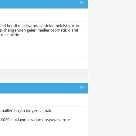
#1
leri kendi makinamda yedeklemek istiyorum
 exchangenden gelen mailler otomatik olarak
 silebilirim
#2
ailleri başka bir yere almak
#039;e tıklayın. oradan dosyaya verme