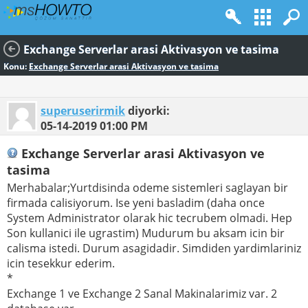
Exchange Serverlar arasi Aktivasyon ve tasima
Konu:
Exchange Serverlar arasi Aktivasyon ve tasima
superuserirmik
diyorki:
05-14-2019
01:00 PM
Exchange Serverlar arasi Aktivasyon ve
tasima
Merhabalar;Yurtdisinda odeme sistemleri saglayan bir
firmada calisiyorum. Ise yeni basladim (daha once
System Administrator olarak hic tecrubem olmadi. Hep
Son kullanici ile ugrastim) Mudurum bu aksam icin bir
calisma istedi. Durum asagidadir. Simdiden yardimlariniz
icin tesekkur ederim.
*
Exchange 1 ve Exchange 2 Sanal Makinalarimiz var. 2