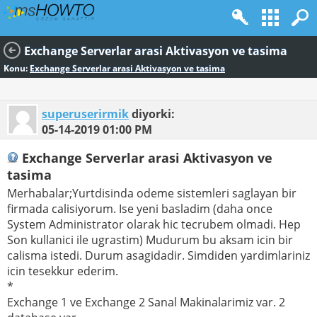
Exchange Serverlar arasi Aktivasyon ve tasima
Konu:
Exchange Serverlar arasi Aktivasyon ve tasima
superuserirmik
diyorki:
05-14-2019
01:00 PM
Exchange Serverlar arasi Aktivasyon ve
tasima
Merhabalar;Yurtdisinda odeme sistemleri saglayan bir
firmada calisiyorum. Ise yeni basladim (daha once
System Administrator olarak hic tecrubem olmadi. Hep
Son kullanici ile ugrastim) Mudurum bu aksam icin bir
calisma istedi. Durum asagidadir. Simdiden yardimlariniz
icin tesekkur ederim.
*
Exchange 1 ve Exchange 2 Sanal Makinalarimiz var. 2