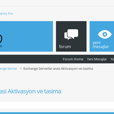
işmiş Ara
yeni
forum
mesajlar
Forum Home
Yeni Mesajlar
Y
ange Server
Exchange Serverlar arasi Aktivasyon ve tasima
asi Aktivasyon ve tasima