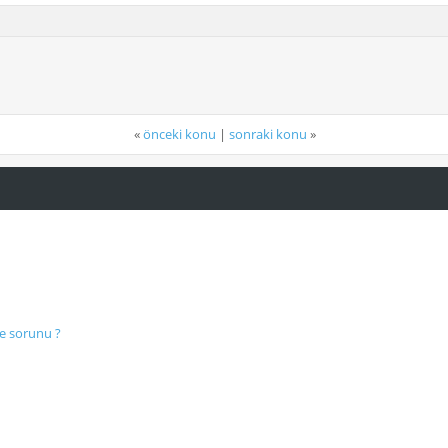
«
önceki konu
|
sonraki konu
»
me sorunu ?