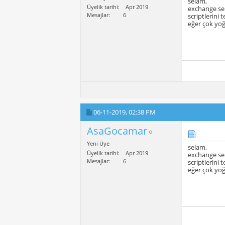
selam,
Üyelik tarihi
Apr 2019
exchange ser
Mesajlar
6
scriptlerini 
eğer çok yoğu
06-11-2019,
02:38 PM
AsaGocamar
Yeni Üye
selam,
Üyelik tarihi
Apr 2019
exchange ser
Mesajlar
6
scriptlerini 
eğer çok yoğu