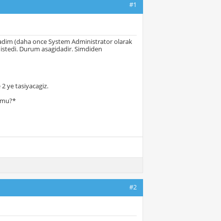
#1
sladim (daha once System Administrator olarak
 istedi. Durum asagidadir. Simdiden
2 ye tasiyacagiz.
r mu?*
#2