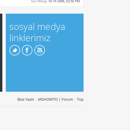
Son Mesaj:
10-19-2006,
02:56 PM
sosyal medya
linklerimiz
Bize Yazin
|
MSHOWTO | Forum
|
Top