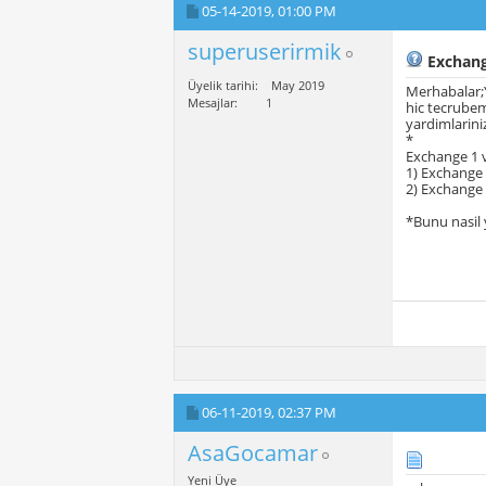
05-14-2019,
01:00 PM
superuserirmik
Exchange
Üyelik tarihi
May 2019
Merhabalar;Y
Mesajlar
1
hic tecrubem
yardimlarini
*
Exchange 1 v
1) Exchange 
2) Exchange 
*Bunu nasil
06-11-2019,
02:37 PM
AsaGocamar
Yeni Üye