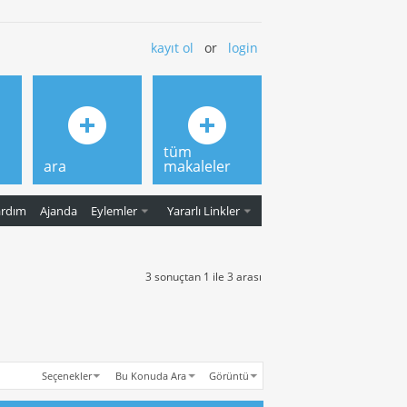
kayıt ol
or
login
tüm
ara
makaleler
ardım
Ajanda
Eylemler
Yararlı Linkler
3 sonuçtan 1 ile 3 arası
Seçenekler
Bu Konuda Ara
Görüntü