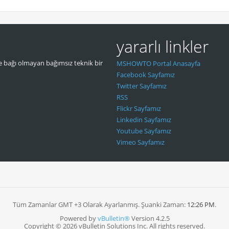
yararlı linkler
 bağı olmayan bağımsız teknik bir
MSHOWTO Portal Anasayfa
Facebook Sayfamız
Twitter Sayfamız
RSS
Flickr Sayfamız
Linkedin Sayfamız
Youtube Sayfamız
Vimeo Sayfamız
Tüm Zamanlar GMT +3 Olarak Ayarlanmış. Şuanki Zaman:
12:26 PM
.
Powered by
vBulletin®
Version 4.2.5
Copyright © 2026 vBulletin Solutions Inc. All rights reserved.