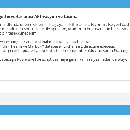
 Serverlar arasi Aktivasyon ve tasima
urtdisinda odeme sistemleri saglayan bir firmada calisiyorum. Ise yeni ba
 olmadi. Hep Son kullanici ile ugrastim) Mudurum bu aksam icin bir calisma
z icin tesekkur ederim.
e Exchange 2 Sanal Makinalarimiz var. 2 database var
1 deki health ve Mailbox* database i Exchange 2 de active edecegiz
1 de gerekli update i yapip restart edip senkronize olduktan sonra Exchange 
 yapacagiz Powershell de script yazmaya gerek var mi ? yazmadan da oluyo