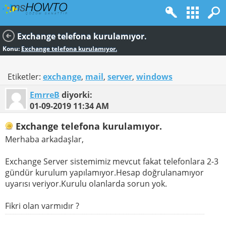
Exchange telefona kurulamıyor.
Konu:
Exchange telefona kurulamıyor.
Etiketler:
exchange
,
mail
,
server
,
windows
EmrreB
diyorki:
01-09-2019
11:34 AM
Exchange telefona kurulamıyor.
Merhaba arkadaşlar,
Exchange Server sistemimiz mevcut fakat telefonlara 2-3
gündür kurulum yapılamıyor.Hesap doğrulanamıyor
uyarısı veriyor.Kurulu olanlarda sorun yok.
Fikri olan varmıdır ?