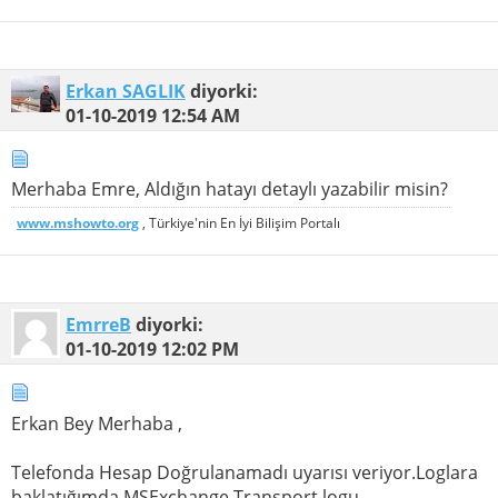
Erkan SAGLIK
diyorki:
01-10-2019
12:54 AM
Merhaba Emre, Aldığın hatayı detaylı yazabilir misin?
www.mshowto.org
, Türkiye'nin En İyi Bilişim Portalı
EmrreB
diyorki:
01-10-2019
12:02 PM
Erkan Bey Merhaba ,
Telefonda Hesap Doğrulanamadı uyarısı veriyor.Loglara
baklatığımda MSExchange Transport logu