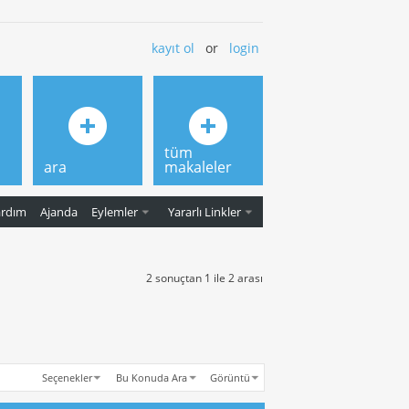
kayıt ol
or
login
tüm
ara
makaleler
ardım
Ajanda
Eylemler
Yararlı Linkler
2 sonuçtan 1 ile 2 arası
Seçenekler
Bu Konuda Ara
Görüntü