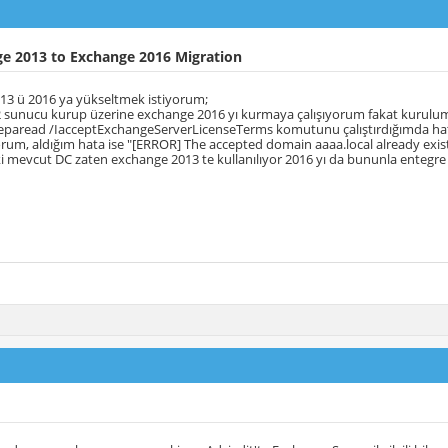
e 2013 to Exchange 2016 Migration
13 ü 2016 ya yükseltmek istiyorum;
12 sunucu kurup üzerine exchange 2016 yı kurmaya çalışıyorum fakat kurul
reparead /IacceptExchangeServerLicenseTerms komutunu çalıştırdığımda hat
um, aldığım hata ise "[ERROR] The accepted domain aaaa.local already exist
i mevcut DC zaten exchange 2013 te kullanılıyor 2016 yı da bununla entegr