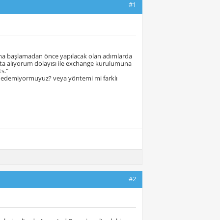
#1
uma başlamadan önce yapılacak olan adımlarda
a alıyorum dolayısı ile exchange kurulumuna
s."
e edemiyormuyuz? veya yöntemi mi farklı
#2