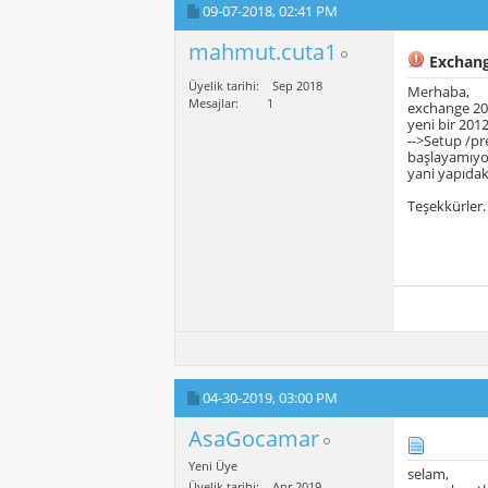
09-07-2018,
02:41 PM
mahmut.cuta1
Exchang
Üyelik tarihi
Sep 2018
Merhaba,
Mesajlar
1
exchange 20
yeni bir 20
-->Setup /p
başlayamıyor
yani yapıdak
Teşekkürler.
04-30-2019,
03:00 PM
AsaGocamar
Yeni Üye
selam,
Üyelik tarihi
Apr 2019