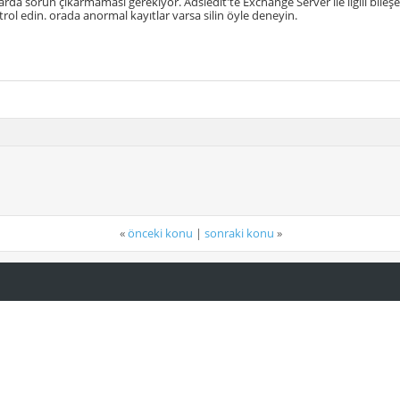
arda sorun çıkarmaması gerekiyor. Adsiedit'te Exchange Server ile ilgili bile
trol edin. orada anormal kayıtlar varsa silin öyle deneyin.
«
önceki konu
|
sonraki konu
»