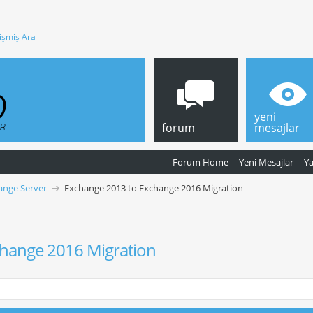
işmiş Ara
yeni
forum
mesajlar
Forum Home
Yeni Mesajlar
Y
ange Server
Exchange 2013 to Exchange 2016 Migration
change 2016 Migration