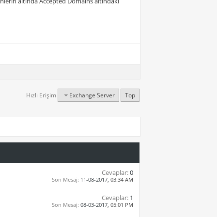
şenlerin altında Accepted Domains altındaki
Hızlı Erişim
Exchange Server
Top
Cevaplar:
0
Son Mesaj:
11-08-2017,
03:34 AM
Cevaplar:
1
Son Mesaj:
08-03-2017,
05:01 PM