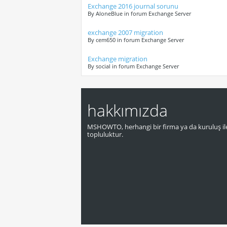
Exchange 2016 journal sorunu
By AloneBlue in forum Exchange Server
exchange 2007 migration
By cem650 in forum Exchange Server
Exchange migration
By social in forum Exchange Server
hakkımızda
MSHOWTO, herhangi bir firma ya da kuruluş ile
topluluktur.