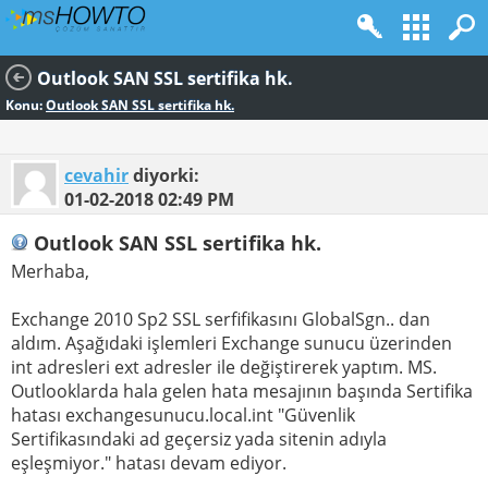
Outlook SAN SSL sertifika hk.
Konu:
Outlook SAN SSL sertifika hk.
cevahir
diyorki:
01-02-2018
02:49 PM
Outlook SAN SSL sertifika hk.
Merhaba,
Exchange 2010 Sp2 SSL serfifikasını GlobalSgn.. dan
aldım. Aşağıdaki işlemleri Exchange sunucu üzerinden
int adresleri ext adresler ile değiştirerek yaptım. MS.
Outlooklarda hala gelen hata mesajının başında Sertifika
hatası exchangesunucu.local.int "Güvenlik
Sertifikasındaki ad geçersiz yada sitenin adıyla
eşleşmiyor." hatası devam ediyor.