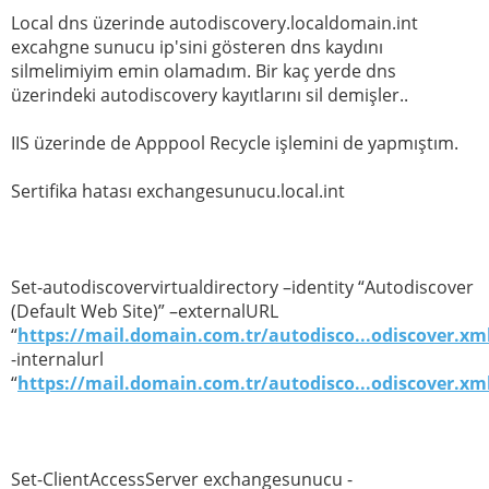
Local dns üzerinde autodiscovery.localdomain.int
excahgne sunucu ip'sini gösteren dns kaydını
silmelimiyim emin olamadım. Bir kaç yerde dns
üzerindeki autodiscovery kayıtlarını sil demişler..
IIS üzerinde de Apppool Recycle işlemini de yapmıştım.
Sertifika hatası exchangesunucu.local.int
Set-autodiscovervirtualdirectory –identity “Autodiscover
(Default Web Site)” –externalURL
“
https://mail.domain.com.tr/autodisco...odiscover.xm
-internalurl
“
https://mail.domain.com.tr/autodisco...odiscover.xm
Set-ClientAccessServer exchangesunucu -