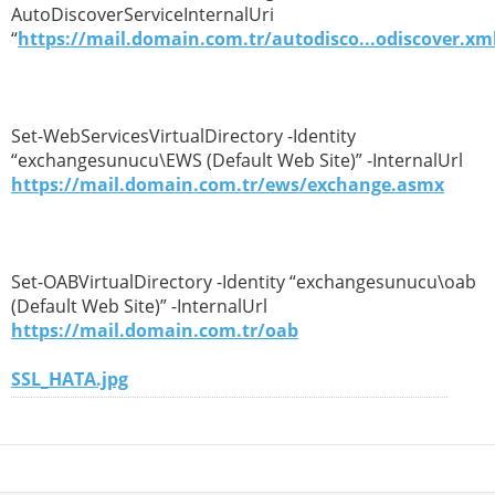
AutoDiscoverServiceInternalUri
“
https://mail.domain.com.tr/autodisco...odiscover.xm
Set-WebServicesVirtualDirectory -Identity
“exchangesunucu\EWS (Default Web Site)” -InternalUrl
https://mail.domain.com.tr/ews/exchange.asmx
Set-OABVirtualDirectory -Identity “exchangesunucu\oab
(Default Web Site)” -InternalUrl
https://mail.domain.com.tr/oab
SSL_HATA.jpg