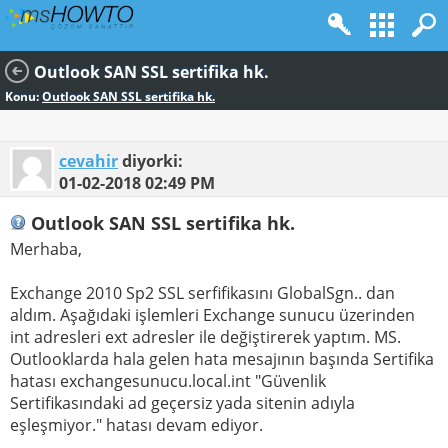
Outlook SAN SSL sertifika hk.
Konu:
Outlook SAN SSL sertifika hk.
cevahir
diyorki:
01-02-2018
02:49 PM
Outlook SAN SSL sertifika hk.
Merhaba,
Exchange 2010 Sp2 SSL serfifikasını GlobalSgn.. dan
aldım. Aşağıdaki işlemleri Exchange sunucu üzerinden
int adresleri ext adresler ile değiştirerek yaptım. MS.
Outlooklarda hala gelen hata mesajının başında Sertifika
hatası exchangesunucu.local.int "Güvenlik
Sertifikasındaki ad geçersiz yada sitenin adıyla
eşleşmiyor." hatası devam ediyor.