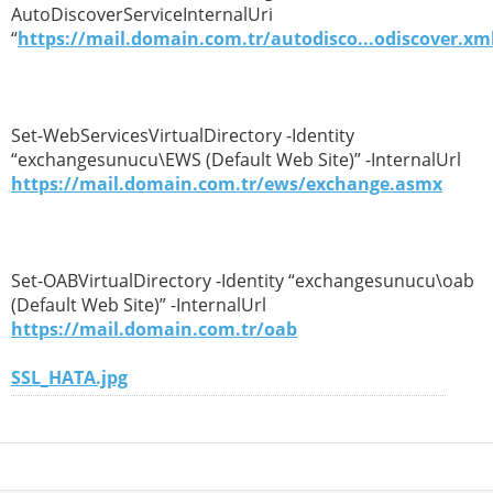
AutoDiscoverServiceInternalUri
“
https://mail.domain.com.tr/autodisco...odiscover.xm
Set-WebServicesVirtualDirectory -Identity
“exchangesunucu\EWS (Default Web Site)” -InternalUrl
https://mail.domain.com.tr/ews/exchange.asmx
Set-OABVirtualDirectory -Identity “exchangesunucu\oab
(Default Web Site)” -InternalUrl
https://mail.domain.com.tr/oab
SSL_HATA.jpg