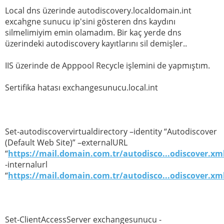
Local dns üzerinde autodiscovery.localdomain.int
excahgne sunucu ip'sini gösteren dns kaydını
silmelimiyim emin olamadım. Bir kaç yerde dns
üzerindeki autodiscovery kayıtlarını sil demişler..
IIS üzerinde de Apppool Recycle işlemini de yapmıştım.
Sertifika hatası exchangesunucu.local.int
Set-autodiscovervirtualdirectory –identity “Autodiscover
(Default Web Site)” –externalURL
“
https://mail.domain.com.tr/autodisco...odiscover.xm
-internalurl
“
https://mail.domain.com.tr/autodisco...odiscover.xm
Set-ClientAccessServer exchangesunucu -