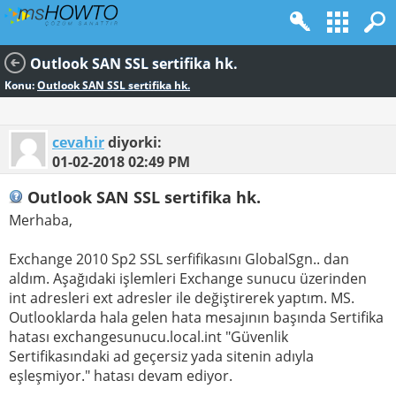
Outlook SAN SSL sertifika hk.
Konu:
Outlook SAN SSL sertifika hk.
cevahir
diyorki:
01-02-2018
02:49 PM
Outlook SAN SSL sertifika hk.
Merhaba,
Exchange 2010 Sp2 SSL serfifikasını GlobalSgn.. dan
aldım. Aşağıdaki işlemleri Exchange sunucu üzerinden
int adresleri ext adresler ile değiştirerek yaptım. MS.
Outlooklarda hala gelen hata mesajının başında Sertifika
hatası exchangesunucu.local.int "Güvenlik
Sertifikasındaki ad geçersiz yada sitenin adıyla
eşleşmiyor." hatası devam ediyor.