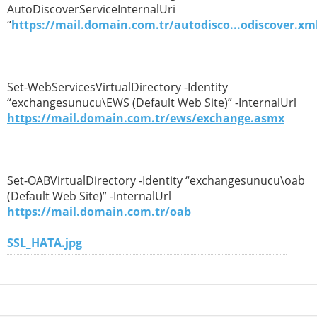
AutoDiscoverServiceInternalUri
“
https://mail.domain.com.tr/autodisco...odiscover.xm
Set-WebServicesVirtualDirectory -Identity
“exchangesunucu\EWS (Default Web Site)” -InternalUrl
https://mail.domain.com.tr/ews/exchange.asmx
Set-OABVirtualDirectory -Identity “exchangesunucu\oab
(Default Web Site)” -InternalUrl
https://mail.domain.com.tr/oab
SSL_HATA.jpg