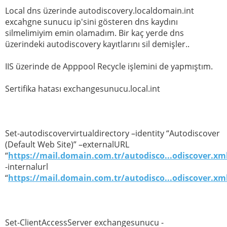
Local dns üzerinde autodiscovery.localdomain.int
excahgne sunucu ip'sini gösteren dns kaydını
silmelimiyim emin olamadım. Bir kaç yerde dns
üzerindeki autodiscovery kayıtlarını sil demişler..
IIS üzerinde de Apppool Recycle işlemini de yapmıştım.
Sertifika hatası exchangesunucu.local.int
Set-autodiscovervirtualdirectory –identity “Autodiscover
(Default Web Site)” –externalURL
“
https://mail.domain.com.tr/autodisco...odiscover.xm
-internalurl
“
https://mail.domain.com.tr/autodisco...odiscover.xm
Set-ClientAccessServer exchangesunucu -