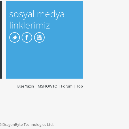
sosyal medya
linklerimiz
Bize Yazin
|
MSHOWTO | Forum
|
Top
6 DragonByte Technologies Ltd.