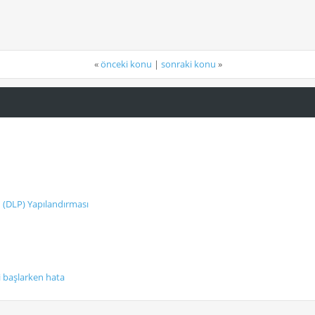
«
önceki konu
|
sonraki konu
»
 (DLP) Yapılandırması
i başlarken hata