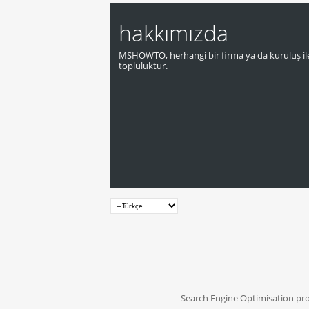
hakkımızda
MSHOWTO, herhangi bir firma ya da kuruluş ile
topluluktur.
Search Engine Optimisation pr