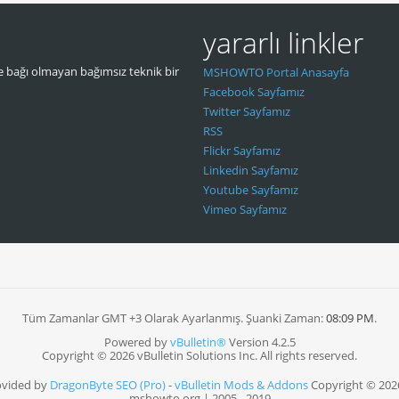
yararlı linkler
 bağı olmayan bağımsız teknik bir
MSHOWTO Portal Anasayfa
Facebook Sayfamız
Twitter Sayfamız
RSS
Flickr Sayfamız
Linkedin Sayfamız
Youtube Sayfamız
Vimeo Sayfamız
Tüm Zamanlar GMT +3 Olarak Ayarlanmış. Şuanki Zaman:
08:09 PM
.
Powered by
vBulletin®
Version 4.2.5
Copyright © 2026 vBulletin Solutions Inc. All rights reserved.
ovided by
DragonByte SEO (Pro)
-
vBulletin Mods & Addons
Copyright © 202
mshowto.org | 2005 - 2019