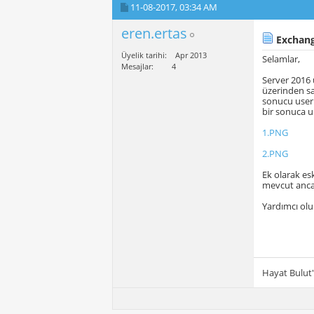
11-08-2017,
03:34 AM
eren.ertas
Exchang
Üyelik tarihi
Apr 2013
Selamlar,
Mesajlar
4
Server 2016
üzerinden sa
sonucu user
bir sonuca u
1.PNG
2.PNG
Ek olarak es
mevcut anca
Yardımcı olu
Hayat Bulut'