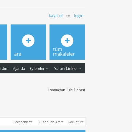
kayıt ol
or
login
tüm
ara
makaleler
ardım
Ajanda
Eylemler
Yararlı Linkler
1 sonuçtan 1 ile 1 arası
Seçenekler
Bu Konuda Ara
Görüntü