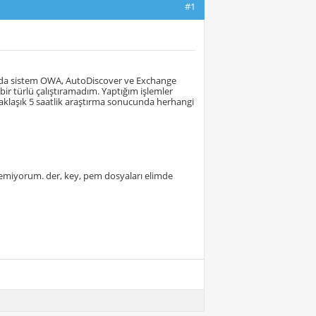
#1
da sistem OWA, AutoDiscover ve Exchange
bir türlü çalıştıramadım. Yaptığım işlemler
klaşık 5 saatlik araştırma sonucunda herhangi
demiyorum. der, key, pem dosyaları elimde