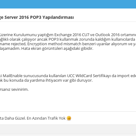
e Server 2016 POP3 Yapılandırması
 üzerine Kurulumunu yaptığım Exchange 2016 CU7 ve Outlook 2016 ortamın
ğlıklı olarak çalışıyor ancak POP3 kullanmak zorunda kaldığım kullanıcılarda 
name rejected, Encryption method mismatch benzeri uyarılar alıyorum ve ya
laşamadım. Hata ekran görüntüleri aşağıdaki gibidir.
ki MailEnable sunucusunda kullanılan UCC WildCard Sertifikayı da import e
k bu konuda da yardıma ihtiyacım var gibi duruyor.
rsanız sevinirim.
ta Daha Güzel. En Azından Trafik Yok