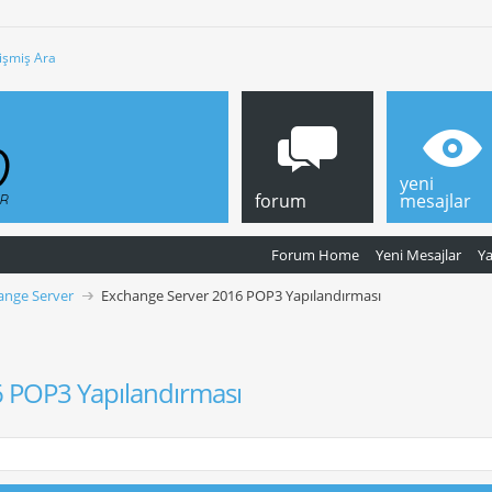
işmiş Ara
yeni
forum
mesajlar
Forum Home
Yeni Mesajlar
Y
ange Server
Exchange Server 2016 POP3 Yapılandırması
 POP3 Yapılandırması