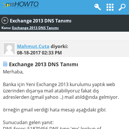
Exchange 2013 DNS Tanımı
Konu:
Exchange 2013 DNS Tanımı
Mahmut.Cuta
diyorki:
08-18-2017
02:33 PM
Exchange 2013 DNS Tanımı
Merhaba,
Banka için Yeni Exchange 2013 kurulumu yaptık web
üzerinden dışarıya mail atabiliyoruz fakat dış
adreslerden (gmail yahoo ..) mail atıldığında gelmiyor.
örneğin gmail verdiği hata mesajı aşağıdaki gibi:
Sunucudan gelen yanıt:
DNS Error: 51870456 DNS type 'mx' lookup of