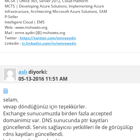
MCSA | Office 365, Server 2012, Cloud Platform
MCTS | Developing Azure Solutions, Implementing Azure
Infrastructure, Architecting Microsoft Azure Solutions, SAM
P-Seller
Intelligent Cloud | EMS
Web : www.mshowto.org
Mail : emre.aydin [@] mshowto.org
Twitter :
https://twitter.com/emreaydn
Linkedin :
tr.linkedin.com/in/emreaydn
aslı
diyorki:
05-13-2016
11:51 AM
selam,
vevap döndüğünüz için teşekkürler.
Exchange sunucumuzda birden fazla accepted
domainimiz var. DNS sunucunda ptr kayıtları
güncellendi. Servis sağlayıcısı yetkilileri ile de görüşülüp
rdns kayıtları güncellendi.