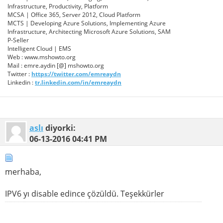
Infrastructure, Productivity, Platform
MCSA | Office 365, Server 2012, Cloud Platform
MCTS | Developing Azure Solutions, Implementing Azure
Infrastructure, Architecting Microsoft Azure Solutions, SAM
P-Seller
Intelligent Cloud | EMS
Web : www.mshowto.org
Mail : emre.aydin [@] mshowto.org
Twitter :
https://twitter.com/emreaydn
Linkedin :
tr.linkedin.com/in/emreaydn
aslı
diyorki:
06-13-2016
04:41 PM
merhaba,
IPV6 yı disable edince çözüldü. Teşekkürler