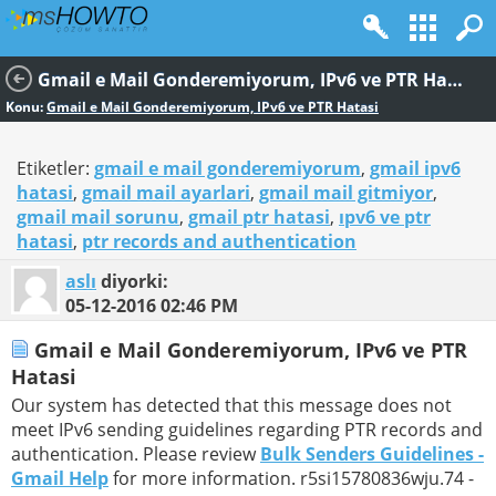
Gmail e Mail Gonderemiyorum, IPv6 ve PTR Hatasi
Konu:
Gmail e Mail Gonderemiyorum, IPv6 ve PTR Hatasi
Etiketler:
gmail e mail gonderemiyorum
,
gmail ipv6
hatasi
,
gmail mail ayarlari
,
gmail mail gitmiyor
,
gmail mail sorunu
,
gmail ptr hatasi
,
ıpv6 ve ptr
hatasi
,
ptr records and authentication
aslı
diyorki:
05-12-2016
02:46 PM
Gmail e Mail Gonderemiyorum, IPv6 ve PTR
Hatasi
Our system has detected that this message does not
meet IPv6 sending guidelines regarding PTR records and
authentication. Please review
Bulk Senders Guidelines -
Gmail Help
for more information. r5si15780836wju.74 -