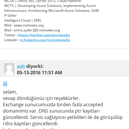
MCSA | Office 365, Server 2012, Cloud Platform
MCTS | Developing Azure Solutions, Implementing Azure
Infrastructure, Architecting Microsoft Azure Solutions, SAM
P-Seller
Intelligent Cloud | EMS
Web : www.mshowto.org
Mail : emre.aydin [@] mshowto.org
Twitter :
https://twitter.com/emreaydn
Linkedin :
tr.linkedin.com/in/emreaydn
aslı
diyorki:
05-13-2016
11:51 AM
selam,
vevap döndüğünüz için teşekkürler.
Exchange sunucumuzda birden fazla accepted
domainimiz var. DNS sunucunda ptr kayıtları
güncellendi. Servis sağlayıcısı yetkilileri ile de görüşülüp
rdns kayıtları güncellendi.