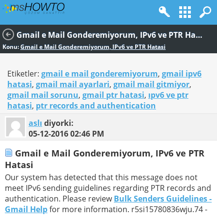
Gmail e Mail Gonderemiyorum, IPv6 ve PTR Hatasi
Konu:
Gmail e Mail Gonderemiyorum, IPv6 ve PTR Hatasi
Etiketler:
gmail e mail gonderemiyorum
,
gmail ipv6
hatasi
,
gmail mail ayarlari
,
gmail mail gitmiyor
,
gmail mail sorunu
,
gmail ptr hatasi
,
ıpv6 ve ptr
hatasi
,
ptr records and authentication
aslı
diyorki:
05-12-2016
02:46 PM
Gmail e Mail Gonderemiyorum, IPv6 ve PTR
Hatasi
Our system has detected that this message does not
meet IPv6 sending guidelines regarding PTR records and
authentication. Please review
Bulk Senders Guidelines -
Gmail Help
for more information. r5si15780836wju.74 -