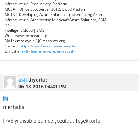
Infrastructure, Productivity, Platform
MCSA | Office 365, Server 2012, Cloud Platform
MCTS | Developing Azure Solutions, Implementing Azure
Infrastructure, Architecting Microsoft Azure Solutions, SAM
P-Seller
Intelligent Cloud | EMS
Web : www.mshowto.org
Mail : emre.aydin [@] mshowto.org
Twitter :
https://twitter.com/emreaydn
Linkedin :
tr.linkedin.com/in/emreaydn
aslı
diyorki:
06-13-2016
04:41 PM
merhaba,
IPV6 yı disable edince çözüldü. Teşekkürler