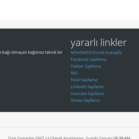
yararlı linkler
 bağı olmayan bağımsız teknik bir
MSHOWTO Portal Anasayfa
Facebook Sayfamız
Twitter Sayfamız
RSS
Flickr Sayfamız
Linkedin Sayfamız
Youtube Sayfamız
Vimeo Sayfamız
Tüm Zamanlar GMT +3 Olarak Ayarlanmış. Şuanki Zaman:
06:39 AM
.