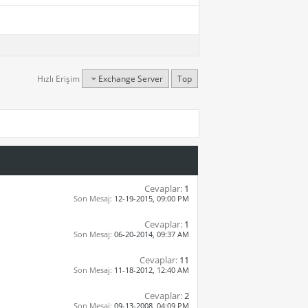
Hızlı Erişim
Exchange Server
Top
Cevaplar:
1
Son Mesaj:
12-19-2015,
09:00 PM
Cevaplar:
1
Son Mesaj:
06-20-2014,
09:37 AM
Cevaplar:
11
Son Mesaj:
11-18-2012,
12:40 AM
Cevaplar:
2
Son Mesaj:
09-13-2008,
04:09 PM