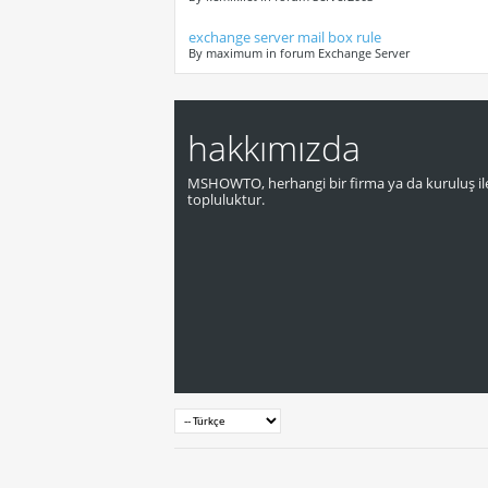
exchange server mail box rule
By maximum in forum Exchange Server
hakkımızda
MSHOWTO, herhangi bir firma ya da kuruluş ile
topluluktur.