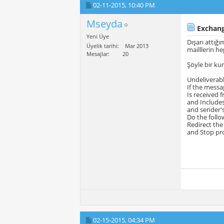
02-11-2015,
10:40 PM
Mseyda
Exchange
Yeni Üye
Dışarı attığ
Üyelik tarihi
Mar 2013
mailllerin h
Mesajlar
20
Şöyle bir ku
Undeliverab
If the messag
Is received
and Includes
and sender's
Do the follow
Redirect th
and Stop pr
02-15-2015,
04:34 PM