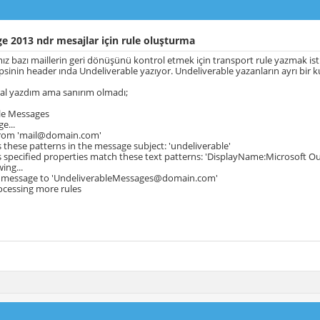
 2013 ndr mesajlar için rule oluşturma
ımız bazı maillerin geri dönüşünü kontrol etmek için transport rule yazmak is
epsinin header ında Undeliverable yazıyor. Undeliverable yazanların ayrı bir
ral yazdım ama sanırım olmadı;
le Messages
e...
 from 'mail@domain.com'
 these patterns in the message subject: 'undeliverable'
 specified properties match these text patterns: 'DisplayName:Microsoft Ou
ing...
e message to 'UndeliverableMessages@domain.com'
ocessing more rules