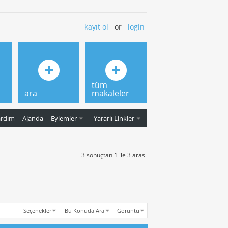
kayıt ol
or
login
tüm
ara
makaleler
ardım
Ajanda
Eylemler
Yararlı Linkler
3 sonuçtan 1 ile 3 arası
Seçenekler
Bu Konuda Ara
Görüntü