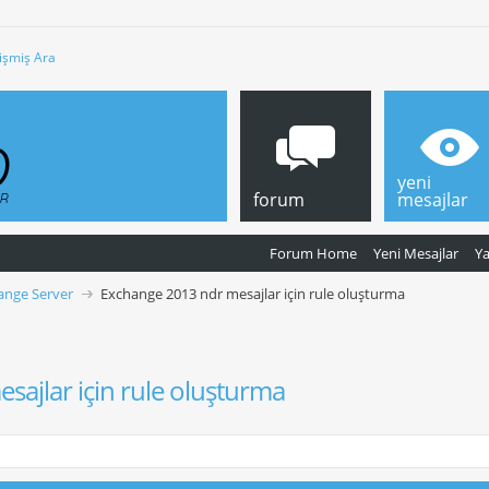
işmiş Ara
yeni
forum
mesajlar
Forum Home
Yeni Mesajlar
Y
ange Server
Exchange 2013 ndr mesajlar için rule oluşturma
ajlar için rule oluşturma