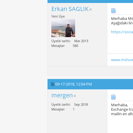
Erkan SAGLIK
Yeni Üye
Merhaba Ms
Aşağıdaki lin
https://soci
Üyelik tarihi
Mar 2013
Mesajlar
580
www.mshow
09-17-2018,
12:04 PM
mergen
Üyelik tarihi
Sep 2018
Merhaba,
Exchange tra
Mesajlar
1
mailin en al