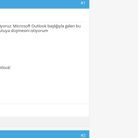
#1
tiyoruz. Microsoft Outlook başlığıyla gelen bu
 kutuya düşmesini istiyorum
tlook'
#2