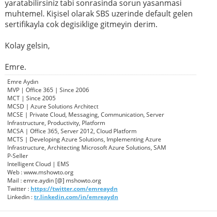
yaratabilirsiniz tabi sonrasinda sorun yasanmasi
muhtemel. Kişisel olarak SBS uzerinde default gelen
sertifikayla cok degisiklige gitmeyin derim.
Kolay gelsin,
Emre.
Emre Aydın
MVP | Office 365 | Since 2006
MCT | Since 2005
MCSD | Azure Solutions Architect
MCSE | Private Cloud, Messaging, Communication, Server
Infrastructure, Productivity, Platform
MCSA | Office 365, Server 2012, Cloud Platform
MCTS | Developing Azure Solutions, Implementing Azure
Infrastructure, Architecting Microsoft Azure Solutions, SAM
P-Seller
Intelligent Cloud | EMS
Web : www.mshowto.org
Mail : emre.aydin [@] mshowto.org
Twitter :
https://twitter.com/emreaydn
Linkedin :
tr.linkedin.com/in/emreaydn