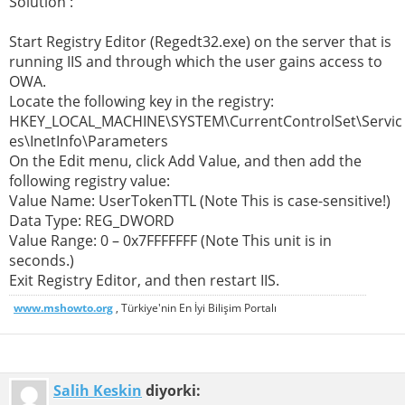
Solution :
Start Registry Editor (Regedt32.exe) on the server that is
running IIS and through which the user gains access to
OWA.
Locate the following key in the registry:
HKEY_LOCAL_MACHINE\SYSTEM\CurrentControlSet\Servic
es\InetInfo\Parameters
On the Edit menu, click Add Value, and then add the
following registry value:
Value Name: UserTokenTTL (Note This is case-sensitive!)
Data Type: REG_DWORD
Value Range: 0 – 0x7FFFFFFF (Note This unit is in
seconds.)
Exit Registry Editor, and then restart IIS.
www.mshowto.org
, Türkiye'nin En İyi Bilişim Portalı
Salih Keskin
diyorki: