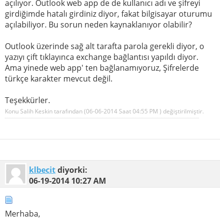
açılıyor. Outlook web app de de kullanıcı adı ve şifreyi
girdiğimde hatalı girdiniz diyor, fakat bilgisayar oturumu
açılabiliyor. Bu sorun neden kaynaklanıyor olabilir?
Outlook üzerinde sağ alt tarafta parola gerekli diyor, o
yazıyı çift tıklayınca exchange bağlantısı yapıldı diyor.
Ama yinede web app' ten bağlanamıyoruz, Şifrelerde
türkçe karakter mevcut değil.
Teşekkürler.
Konu Salih Keskin tarafından (06-06-2014 Saat
04:55 PM
) değiştirilmiştir.
klbecit
diyorki:
06-19-2014
10:27 AM
Merhaba,