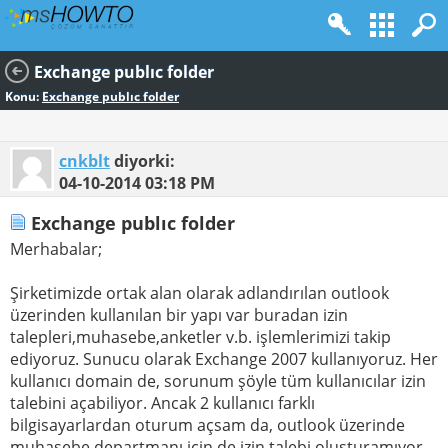
Exchange publıc folder
Konu:
Exchange publıc folder
cnkblt
diyorki:
04-10-2014
03:18 PM
Exchange publıc folder
Merhabalar;
Şirketimizde ortak alan olarak adlandırılan outlook
üzerinden kullanılan bir yapı var buradan izin
talepleri,muhasebe,anketler v.b. işlemlerimizi takip
ediyoruz. Sunucu olarak Exchange 2007 kullanıyoruz. Her
kullanıcı domain de, sorunum şöyle tüm kullanıcılar izin
talebini açabiliyor. Ancak 2 kullanıcı farklı
bilgisayarlardan oturum açsam da, outlook üzerinde
muhasebe departmanı için de izin talebi oluşturamıyor.