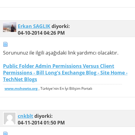
Erkan SAGLIK
diyorki:
04-10-2014
04:26 PM
Sorununuz ile ilgili aşağıdaki link yardımcı olacaktır.
Public Folder Admin Permissions Versus Client
Permissions - Bill Long's Exchange Blog - Site Home -
TechNet Blogs
www.mshowto.org
, Türkiye'nin En İyi Bilişim Portalı
cnkblt
diyorki:
04-11-2014
01:50 PM