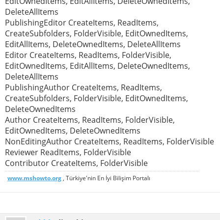
EditOwnedItems, EditAllItems, DeleteOwnedItems,
DeleteAllItems
PublishingEditor CreateItems, ReadItems,
CreateSubfolders, FolderVisible, EditOwnedItems,
EditAllItems, DeleteOwnedItems, DeleteAllItems
Editor CreateItems, ReadItems, FolderVisible,
EditOwnedItems, EditAllItems, DeleteOwnedItems,
DeleteAllItems
PublishingAuthor CreateItems, ReadItems,
CreateSubfolders, FolderVisible, EditOwnedItems,
DeleteOwnedItems
Author CreateItems, ReadItems, FolderVisible,
EditOwnedItems, DeleteOwnedItems
NonEditingAuthor CreateItems, ReadItems, FolderVisible
Reviewer ReadItems, FolderVisible
Contributor CreateItems, FolderVisible
www.mshowto.org
, Türkiye'nin En İyi Bilişim Portalı