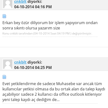
cnkblt
diyorki:
04-10-2014
04:16 PM
Erkan bey özür diliyorum bir işlem yapıyorum ondan
sonra sıkıntı olursa yazarım size
Konu cnkblt tarafından (04-10-2014 Saat
04:19 PM
) değiştirilmiştir.
cnkblt
diyorki:
04-10-2014
04:25 PM
Evet yetkilendirme de sadece Muhasebe var ancak tüm
kullanıcılar yetkisi olmasa da bu ortak alan da talep kaydı
açabiliyor sadece 2 kullanıcı da office outlook kitleniyor
yeni talep kaydı aç dediğim de...