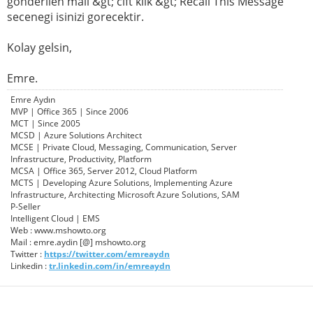
gonderilen mail &gt; cift klik &gt; Recall This Message
secenegi isinizi gorecektir.
Kolay gelsin,
Emre.
Emre Aydın
MVP | Office 365 | Since 2006
MCT | Since 2005
MCSD | Azure Solutions Architect
MCSE | Private Cloud, Messaging, Communication, Server
Infrastructure, Productivity, Platform
MCSA | Office 365, Server 2012, Cloud Platform
MCTS | Developing Azure Solutions, Implementing Azure
Infrastructure, Architecting Microsoft Azure Solutions, SAM
P-Seller
Intelligent Cloud | EMS
Web : www.mshowto.org
Mail : emre.aydin [@] mshowto.org
Twitter :
https://twitter.com/emreaydn
Linkedin :
tr.linkedin.com/in/emreaydn