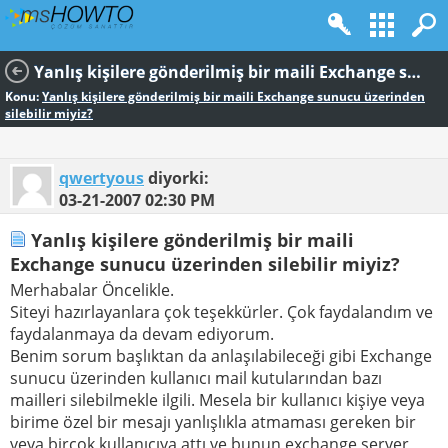
Yanlış kişilere gönderilmiş bir maili Exchange sunucu üzerinden silebilir miyiz?
Konu:
Yanlış kişilere gönderilmiş bir maili Exchange sunucu üzerinden
silebilir miyiz?
qwertyous
diyorki:
03-21-2007
02:30 PM
Yanlış kişilere gönderilmiş bir maili
Exchange sunucu üzerinden silebilir miyiz?
Merhabalar Öncelikle.
Siteyi hazırlayanlara çok teşekkürler. Çok faydalandım ve
faydalanmaya da devam ediyorum.
Benim sorum başlıktan da anlaşılabileceği gibi Exchange
sunucu üzerinden kullanıcı mail kutularından bazı
mailleri silebilmekle ilgili. Mesela bir kullanıcı kişiye veya
birime özel bir mesajı yanlışlıkla atmaması gereken bir
veya birçok kullanıcıya attı ve bunun exchange server