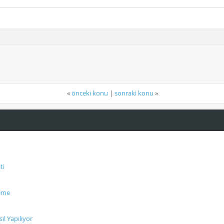
«
önceki konu
|
sonraki konu
»
ti
leme
l Yapılıyor