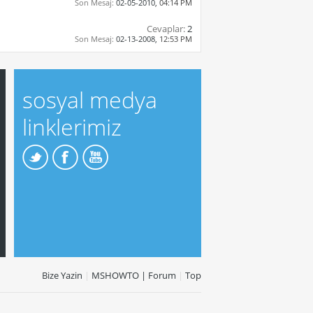
Son Mesaj:
02-05-2010,
04:14 PM
Cevaplar:
2
Son Mesaj:
02-13-2008,
12:53 PM
sosyal medya
linklerimiz
Bize Yazin
|
MSHOWTO | Forum
|
Top