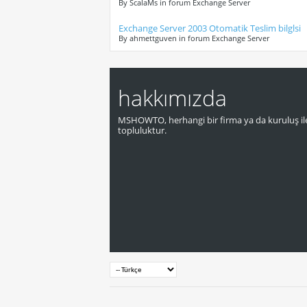
By ScalaMs in forum Exchange Server
Exchange Server 2003 Otomatik Teslim bilglsi
By ahmettguven in forum Exchange Server
hakkımızda
MSHOWTO, herhangi bir firma ya da kuruluş ile
topluluktur.