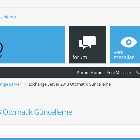
işmiş Ara
yeni
forum
mesajlar
Forum Home
Yeni Mesajlar
Y
ange Server
Exchange Server 2013 Otomatik Güncelleme
3 Otomatik Güncelleme