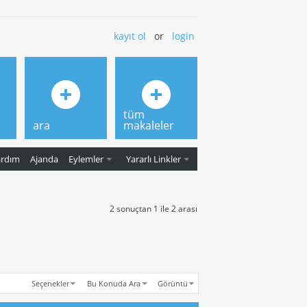
kayıt ol
or
login
tüm
ara
makaleler
ardım
Ajanda
Eylemler
Yararlı Linkler
2 sonuçtan 1 ile 2 arası
Seçenekler
Bu Konuda Ara
Görüntü