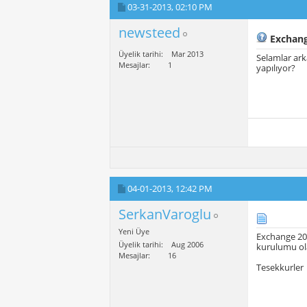
03-31-2013,
02:10 PM
newsteed
Exchang
Üyelik tarihi
Mar 2013
Selamlar ark
Mesajlar
1
yapılıyor?
04-01-2013,
12:42 PM
SerkanVaroglu
Yeni Üye
Exchange 201
Üyelik tarihi
Aug 2006
kurulumu ol
Mesajlar
16
Tesekkurler