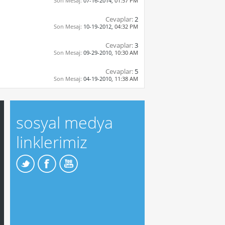
Son Mesaj:
07-16-2014,
01:57 PM
Cevaplar:
2
Son Mesaj:
10-19-2012,
04:32 PM
Cevaplar:
3
Son Mesaj:
09-29-2010,
10:30 AM
Cevaplar:
5
Son Mesaj:
04-19-2010,
11:38 AM
sosyal medya
linklerimiz