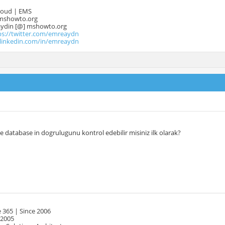
Cloud | EMS
mshowto.org
.aydin [@] mshowto.org
ps://twitter.com/emreaydn
.linkedin.com/in/emreaydn
le database in dogrulugunu kontrol edebilir misiniz ilk olarak?
 365 | Since 2006
 2005