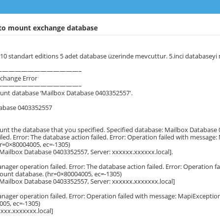
to mount exchange database
0 standart editions 5 adet database üzerinde mevcuttur. 5.inci databaseyi 
—————————————–
xchange Error
—————————————–
ount database ‘Mailbox Database 0403352557′.
abase 0403352557
nt the database that you specified. Specified database: Mailbox Database
iled. Error: The database action failed. Error: Operation failed with mess
hr=0×80004005, ec=-1305)
 Mailbox Database 0403352557, Server: xxxxxx.xxxxxx.local].
nager operation failed. Error: The database action failed. Error: Operatio
ount database. (hr=0×80004005, ec=-1305)
 Mailbox Database 0403352557, Server: xxxxxx.xxxxxxx.local]
anager operation failed. Error: Operation failed with message: MapiExcept
005, ec=-1305)
xxxx.xxxxxxx.local]