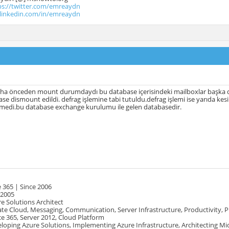
ps://twitter.com/emreaydn
.linkedin.com/in/emreaydn
ha önceden mount durumdaydı bu database içerisindeki mailboxlar başka dat
se dismount edildi. defrag işlemine tabi tutuldu.defrag işlemi ise yarıda k
medi.bu database exchange kurulumu ile gelen databasedir.
 365 | Since 2006
 2005
e Solutions Architect
te Cloud, Messaging, Communication, Server Infrastructure, Productivity, 
e 365, Server 2012, Cloud Platform
oping Azure Solutions, Implementing Azure Infrastructure, Architecting Mi