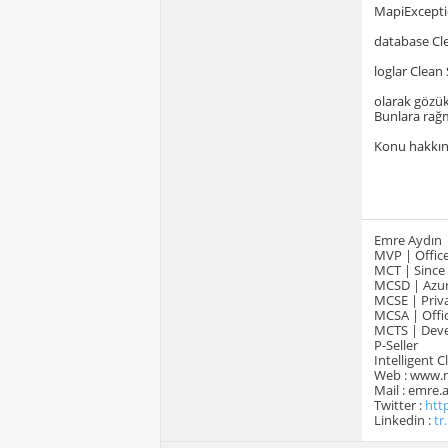
MapiExcepti
database C
loglar Clea
olarak gözü
Bunlara rağ
Konu hakkınd
Emre Aydın
MVP | Office
MCT | Since
MCSD | Azur
MCSE | Priva
MCSA | Offic
MCTS | Devel
P-Seller
Intelligent 
Web : www.
Mail : emre
Twitter :
htt
Linkedin :
tr