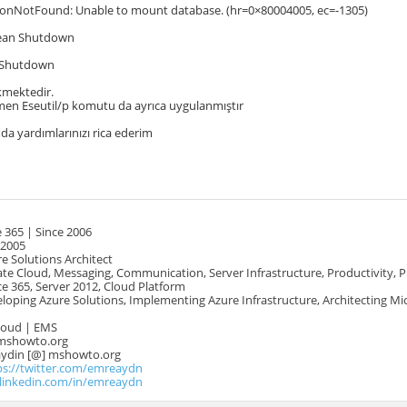
onNotFound: Unable to mount database. (hr=0×80004005, ec=-1305)
lean Shutdown
n Shutdown
kmektedir.
men Eseutil/p komutu da ayrıca uygulanmıştır
a yardımlarınızı rica ederim
 365 | Since 2006
 2005
e Solutions Architect
te Cloud, Messaging, Communication, Server Infrastructure, Productivity, 
e 365, Server 2012, Cloud Platform
oping Azure Solutions, Implementing Azure Infrastructure, Architecting Mi
Cloud | EMS
mshowto.org
.aydin [@] mshowto.org
ps://twitter.com/emreaydn
.linkedin.com/in/emreaydn