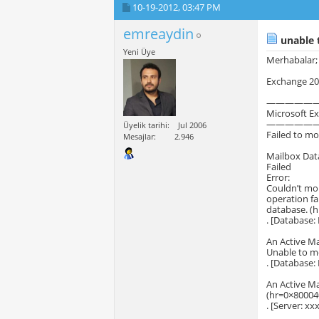
10-19-2012,
03:47 PM
emreaydin
unable 
Yeni Üye
Merhabalar;
Exchange 201
—————
Microsoft E
—————
Üyelik tarihi
Jul 2006
Failed to m
Mesajlar
2.946
Mailbox Dat
Failed
Error:
Couldn’t mou
operation fa
database. (
. [Database:
An Active Ma
Unable to m
. [Database:
An Active M
(hr=0×80004
. [Server: xx