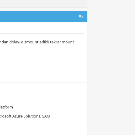
#2
dan dolayı dismount edildi tekrar mount
Platform
crosoft Azure Solutions, SAM