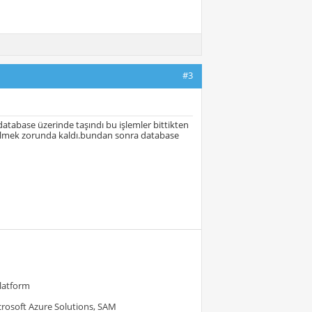
#3
abase üzerinde taşındı bu işlemler bittikten
esilmek zorunda kaldı.bundan sonra database
Platform
crosoft Azure Solutions, SAM