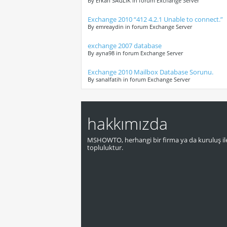
By Erkan SAGLIK in forum Exchange Server
Exchange 2010 “412 4.2.1 Unable to connect.”
By emreaydin in forum Exchange Server
exchange 2007 database
By ayna98 in forum Exchange Server
Exchange 2010 Mailbox Database Sorunu.
By sanalfatih in forum Exchange Server
hakkımızda
MSHOWTO, herhangi bir firma ya da kuruluş ile
topluluktur.