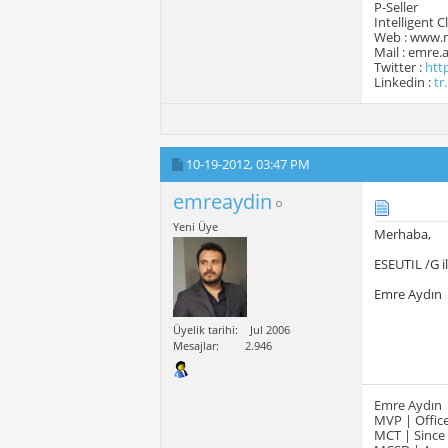
P-Seller
Intelligent 
Web : www.
Mail : emre
Twitter :
htt
Linkedin :
tr
10-19-2012,
03:47 PM
emreaydin
Yeni Üye
Merhaba,
ESEUTIL /G i
Emre Aydın
Üyelik tarihi
Jul 2006
Mesajlar
2.946
Emre Aydın
MVP | Office
MCT | Since