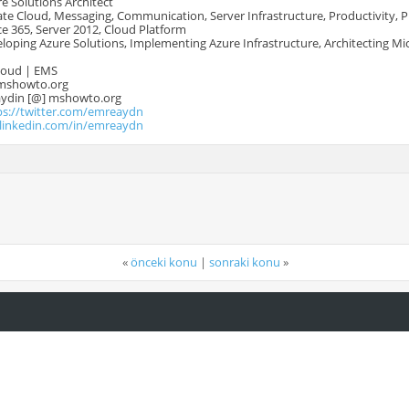
e Solutions Architect
te Cloud, Messaging, Communication, Server Infrastructure, Productivity, 
e 365, Server 2012, Cloud Platform
oping Azure Solutions, Implementing Azure Infrastructure, Architecting Mi
Cloud | EMS
mshowto.org
.aydin [@] mshowto.org
ps://twitter.com/emreaydn
.linkedin.com/in/emreaydn
«
önceki konu
|
sonraki konu
»