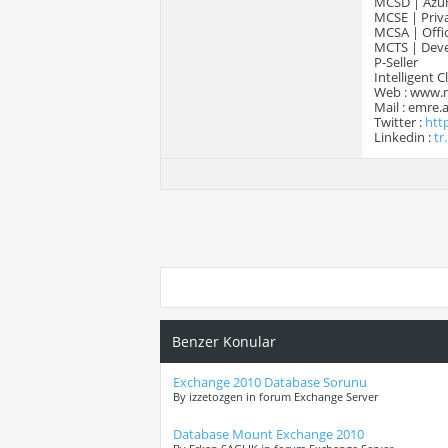
MCSD | Azur
MCSE | Priva
MCSA | Offic
MCTS | Devel
P-Seller
Intelligent 
Web : www.
Mail : emre
Twitter :
htt
Linkedin :
tr
Benzer Konular
Exchange 2010 Database Sorunu
By izzetozgen in forum Exchange Server
Database Mount Exchange 2010