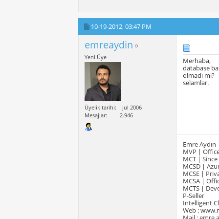
10-19-2012,
03:47 PM
emreaydin
Yeni Üye
Merhaba,
database ba
olmadı mı?
selamlar.
Üyelik tarihi
Jul 2006
Mesajlar
2.946
Emre Aydın
MVP | Office
MCT | Since
MCSD | Azur
MCSE | Priva
MCSA | Offic
MCTS | Devel
P-Seller
Intelligent 
Web : www.
Mail : emre