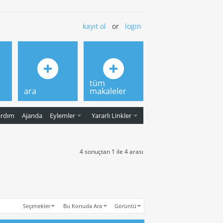
kayıt ol
or
login
tüm
ara
makaleler
ardım
Ajanda
Eylemler
Yararlı Linkler
4 sonuçtan 1 ile 4 arası
Seçenekler
Bu Konuda Ara
Görüntü