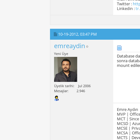
Twitter :
htt
Linkedin :
tr
10-19-2012,
03:47 PM
emreaydin
Yeni Üye
Database da
sonra databa
mount edile
Üyelik tarihi
Jul 2006
Mesajlar
2.946
Emre Aydın
MVP | Office
MCT | Since
MCSD | Azur
MCSE | Priva
MCSA | Offic
MCTS | Devel