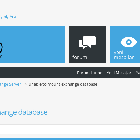
işmiş Ara
yeni
forum
mesajlar
Forum Home
Yeni Mesajlar
Y
ange Server
unable to mount exchange database
hange database