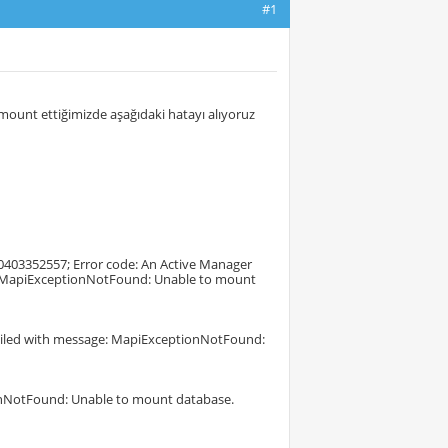
#1
mount ettiğimizde aşağıdaki hatayı alıyoruz
 0403352557; Error code: An Active Manager
age: MapiExceptionNotFound: Unable to mount
n failed with message: MapiExceptionNotFound:
ionNotFound: Unable to mount database.