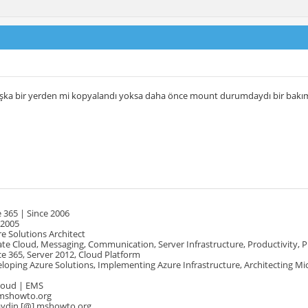
şka bir yerden mi kopyalandı yoksa daha önce mount durumdaydı bir bakım
 365 | Since 2006
 2005
e Solutions Architect
te Cloud, Messaging, Communication, Server Infrastructure, Productivity, 
e 365, Server 2012, Cloud Platform
oping Azure Solutions, Implementing Azure Infrastructure, Architecting Mi
Cloud | EMS
mshowto.org
.aydin [@] mshowto.org