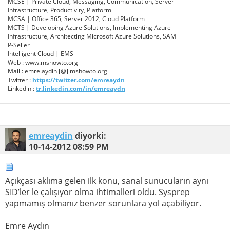
MCSE | Private Cloud, Messaging, Communication, Server
Infrastructure, Productivity, Platform
MCSA | Office 365, Server 2012, Cloud Platform
MCTS | Developing Azure Solutions, Implementing Azure
Infrastructure, Architecting Microsoft Azure Solutions, SAM
P-Seller
Intelligent Cloud | EMS
Web : www.mshowto.org
Mail : emre.aydin [@] mshowto.org
Twitter :
https://twitter.com/emreaydn
Linkedin :
tr.linkedin.com/in/emreaydn
emreaydin
diyorki:
10-14-2012
08:59 PM
Açıkçası aklıma gelen ilk konu, sanal sunucuların aynı
SID’ler le çalışıyor olma ihtimalleri oldu. Sysprep
yapmamış olmanız benzer sorunlara yol açabiliyor.
Emre Aydın