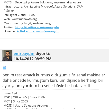
MCTS | Developing Azure Solutions, Implementing Azure
Infrastructure, Architecting Microsoft Azure Solutions, SAM
P-Seller
Intelligent Cloud | EMS
Web : www.mshowto.org
Mail : emre.aydin [@] mshowto.org
Twitter :
https://twitter.com/emreaydn
Linkedin :
tr.linkedin.com/in/emreaydn
emreaydin
diyorki:
10-14-2012
08:59 PM
benim test amaçlı kurmuş olduğum sıfır sanal makineler
daha öncede kurmuştum kurulum dışında herhangi bir
ayar yapmıyordum bu sefer böyle bir hata verdi
Emre Aydın
MVP | Office 365 | Since 2006
MCT | Since 2005
MCSD | Azure Solutions Architect