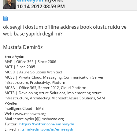
10-14-2012
08:59 PM
ok sevgili dostum offline address book olusturuldu ve
web base yapıldı degil mi?
Mustafa Demiröz
Emre Aydın
MVP | Office 365 | Since 2006
MCT | Since 2005
MCSD | Azure Solutions Architect
MCSE | Private Cloud, Messaging, Communication, Server
Infrastructure, Productivity, Platform
MCSA | Office 365, Server 2012, Cloud Platform
MCTS | Developing Azure Solutions, Implementing Azure
Infrastructure, Architecting Microsoft Azure Solutions, SAM
P-Seller
Intelligent Cloud | EMS
Web : www.mshowto.org
Mail : emre.aydin [@] mshowto.org
Twitter :
https://twitter.com/emreaydn
Linkedin :
tr.linkedin.com/in/emreaydn