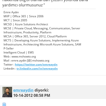
yardımcı olurmusunuz ”
Emre Aydın
MVP | Office 365 | Since 2006
MCT | Since 2005
MCSD | Azure Solutions Architect
MCSE | Private Cloud, Messaging, Communication, Server
Infrastructure, Productivity, Platform
MCSA | Office 365, Server 2012, Cloud Platform
MCTS | Developing Azure Solutions, Implementing Azure
Infrastructure, Architecting Microsoft Azure Solutions, SAM
P-Seller
Intelligent Cloud | EMS
Web : www.mshowto.org
Mail : emre.aydin [@] mshowto.org
Twitter :
https://twitter.com/emreaydn
Linkedin :
tr.linkedin.com/in/emreaydn
emreaydin
diyorki:
10-14-2012
08:58 PM