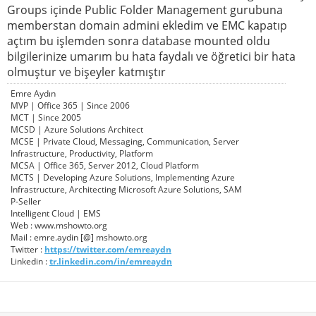
Groups içinde Public Folder Management gurubuna
memberstan domain admini ekledim ve EMC kapatıp
açtım bu işlemden sonra database mounted oldu
bilgilerinize umarım bu hata faydalı ve öğretici bir hata
olmuştur ve bişeyler katmıştır
Emre Aydın
MVP | Office 365 | Since 2006
MCT | Since 2005
MCSD | Azure Solutions Architect
MCSE | Private Cloud, Messaging, Communication, Server
Infrastructure, Productivity, Platform
MCSA | Office 365, Server 2012, Cloud Platform
MCTS | Developing Azure Solutions, Implementing Azure
Infrastructure, Architecting Microsoft Azure Solutions, SAM
P-Seller
Intelligent Cloud | EMS
Web : www.mshowto.org
Mail : emre.aydin [@] mshowto.org
Twitter :
https://twitter.com/emreaydn
Linkedin :
tr.linkedin.com/in/emreaydn