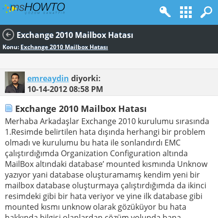
Exchange 2010 Mailbox Hatası
Konu:
Exchange 2010 Mailbox Hatası
emreaydin
diyorki:
10-14-2012
08:58 PM
Exchange 2010 Mailbox Hatası
Merhaba Arkadaşlar Exchange 2010 kurulumu sırasında
1.Resimde belirtilen hata dışında herhangi bir problem
olmadı ve kurulumu bu hata ile sonlandırdı EMC
çalıştırdığımda Organization Configuration altında
MailBox altındaki database’ mounted kısmında Unknow
yazıyor yani database oluşturamamış kendim yeni bir
mailbox database oluşturmaya çalıştırdığımda da ikinci
resimdeki gibi bir hata veriyor ve yine ilk database gibi
mounted kısmı unknow olarak gözüküyor bu hata
hakkında bilgisi olanlardan çözüm yolunda bana