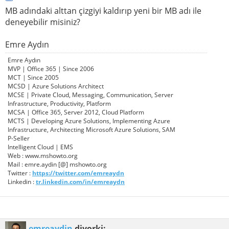
MB adındaki alttan çizgiyi kaldırıp yeni bir MB adı ile
deneyebilir misiniz?
Emre Aydın
Emre Aydın
MVP | Office 365 | Since 2006
MCT | Since 2005
MCSD | Azure Solutions Architect
MCSE | Private Cloud, Messaging, Communication, Server
Infrastructure, Productivity, Platform
MCSA | Office 365, Server 2012, Cloud Platform
MCTS | Developing Azure Solutions, Implementing Azure
Infrastructure, Architecting Microsoft Azure Solutions, SAM
P-Seller
Intelligent Cloud | EMS
Web : www.mshowto.org
Mail : emre.aydin [@] mshowto.org
Twitter :
https://twitter.com/emreaydn
Linkedin :
tr.linkedin.com/in/emreaydn
emreaydin
diyorki: