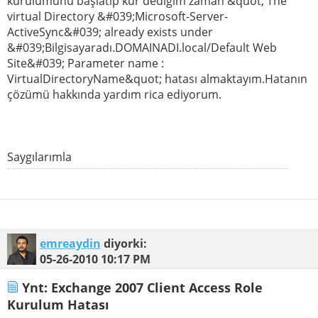
kurulumunu başlatıp kur dediğim zaman &quot; The
virtual Directory &#039;Microsoft-Server-
ActiveSync&#039; already exists under
&#039;Bilgisayaradı.DOMAINADI.local/Default Web
Site&#039; Parameter name :
VirtualDirectoryName&quot; hatası almaktayım.Hatanın
çözümü hakkında yardım rica ediyorum.
Saygılarımla
emreaydin
diyorki:
05-26-2010
10:17 PM
Ynt: Exchange 2007 Client Access Role
Kurulum Hatası