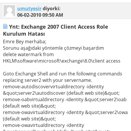
umutyesir
diyorki:
06-02-2010
09:50 AM
Ynt: Exchange 2007 Client Access Role
Kurulum Hatası
Emre Bey merhaba;
Sorunu aşağıdaki yöntemle çözmeyi başardım
delete watermark from
HKLM\software\microsoft\exchange\8.0\client access
Goto Exchange Shell and run the following commands
replacing server2 with your servername.
remove-autodiscovervirtualdirectory -identity
&quot;server2\autodiscover (default web site)&quot;
remove-oabvirtualdirectory -identity &quot;server2\oab
(default web site)&quot;
remove-owavirtualdirectory -identity &quot;server2\owa
(default web site)&quot;
remove-owavirtualdirectory -identity