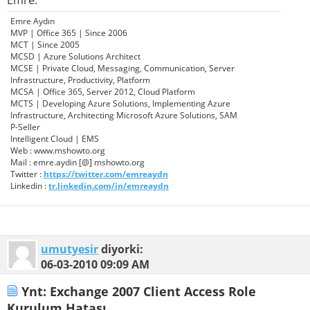
Emre Aydın
MVP | Office 365 | Since 2006
MCT | Since 2005
MCSD | Azure Solutions Architect
MCSE | Private Cloud, Messaging, Communication, Server
Infrastructure, Productivity, Platform
MCSA | Office 365, Server 2012, Cloud Platform
MCTS | Developing Azure Solutions, Implementing Azure
Infrastructure, Architecting Microsoft Azure Solutions, SAM
P-Seller
Intelligent Cloud | EMS
Web : www.mshowto.org
Mail : emre.aydin [@] mshowto.org
Twitter :
https://twitter.com/emreaydn
Linkedin :
tr.linkedin.com/in/emreaydn
umutyesir
diyorki:
06-03-2010
09:09 AM
Ynt: Exchange 2007 Client Access Role
Kurulum Hatası