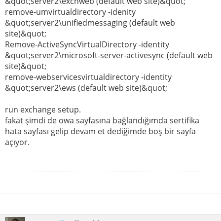
&quot;server2\exchweb (default web site)&quot;
remove-umvirtualdirectory -idenity
&quot;server2\unifiedmessaging (default web
site)&quot;
Remove-ActiveSyncVirtualDirectory -identity
&quot;server2\microsoft-server-activesync (default web
site)&quot;
remove-webservicesvirtualdirectory -identity
&quot;server2\ews (default web site)&quot;
run exchange setup.
fakat şimdi de owa sayfasına bağlandığımda sertifika
hata sayfası gelip devam et dediğimde boş bir sayfa
açıyor.