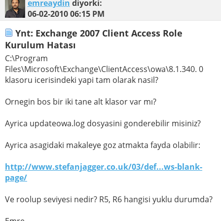
emreaydin
diyorki:
06-02-2010
06:15 PM
Ynt: Exchange 2007 Client Access Role
Kurulum Hatası
C:\Program
Files\Microsoft\Exchange\ClientAccess\owa\8.1.340. 0
klasoru icerisindeki yapi tam olarak nasil?
Ornegin bos bir iki tane alt klasor var mı?
Ayrica updateowa.log dosyasini gonderebilir misiniz?
Ayrica asagidaki makaleye goz atmakta fayda olabilir:
http://www.stefanjagger.co.uk/03/def...ws-blank-
page/
Ve roolup seviyesi nedir? R5, R6 hangisi yuklu durumda?
Emre.