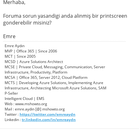
Merhaba,
Foruma sorun yasandigi anda alinmiş bir printscreen
gonderebilir misiniz?
Emre
Emre Aydın
MVP | Office 365 | Since 2006
MCT | Since 2005
MCSD | Azure Solutions Architect
MCSE | Private Cloud, Messaging, Communication, Server
Infrastructure, Productivity, Platform
MCSA | Office 365, Server 2012, Cloud Platform
MCTS | Developing Azure Solutions, Implementing Azure
Infrastructure, Architecting Microsoft Azure Solutions, SAM
P-Seller
Intelligent Cloud | EMS
Web : www.mshowto.org
Mail : emre.aydin [@] mshowto.org
Twitter :
https://twitter.com/emreaydn
Linkedin :
tr.linkedin.com/in/emreaydn