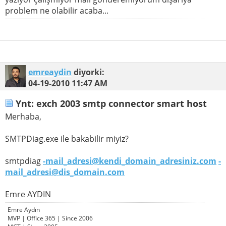
problem ne olabilir acaba...
emreaydin
diyorki:
04-19-2010
11:47 AM
Ynt: exch 2003 smtp connector smart host
Merhaba,
SMTPDiag.exe ile bakabilir miyiz?
smtpdiag
-mail_adresi@kendi_domain_adresiniz.com
-
mail_adresi@dis_domain.com
Emre AYDIN
Emre Aydın
MVP | Office 365 | Since 2006