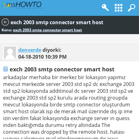
exch 2003 smtp connector smart host
Konu:
exch 2003 smtp connector smart host
denverde
diyorki:
04-18-2010
10:39 PM
exch 2003 smtp connector smart host
arkadaşlar merhaba bir merkez bir lokasyon yapımız
mevcut merkezde server 2003 std sp2 dc exchange 2003
std sp2 lokasyonda additinoal dc server 2003 std sp2 ve
exchange 2003 std sp2 kurulu arada routing groupda
mevcut lokasyonda birde smtp connector oluşturdum
smart host olarak isp de merak mail üzerinde dış ip ime
izin verdim fakat lokasyonda exchange server ın quess
inden baktığımda durumu retry altındada The
connection was dropped by the remote host. hatası
yazıyor çalışmıyor mail gönderemiyorum dışarıya