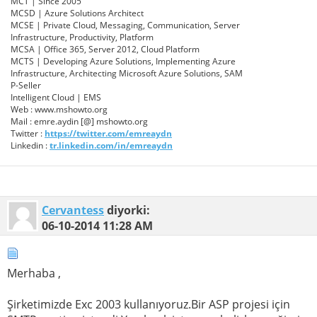
MCT | Since 2005
MCSD | Azure Solutions Architect
MCSE | Private Cloud, Messaging, Communication, Server
Infrastructure, Productivity, Platform
MCSA | Office 365, Server 2012, Cloud Platform
MCTS | Developing Azure Solutions, Implementing Azure
Infrastructure, Architecting Microsoft Azure Solutions, SAM
P-Seller
Intelligent Cloud | EMS
Web : www.mshowto.org
Mail : emre.aydin [@] mshowto.org
Twitter :
https://twitter.com/emreaydn
Linkedin :
tr.linkedin.com/in/emreaydn
Cervantess
diyorki:
06-10-2014
11:28 AM
Merhaba ,
Şirketimizde Exc 2003 kullanıyoruz.Bir ASP projesi için