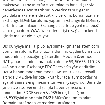
makineye 2 tane interface tanımladım birisi dışarıyla
haberleşmesi için statik bir ip verdim tabi diğer iç
yapıdaki makinelere de statik ip verdim. Bunun üzerine
Exchange EDGE kurulumu yaptım. Exchange ile EDGE ?yi
birbirine tanımladım. Exchange üzerinde yeni mailbox?
lar oluşturdum. OWA üzerinden erişim sağladım kendi
içinde mailler gidip geliyor.
Dış dünyaya mail alıp yollayabilmek için snasistem.com
domainini aldım. Panel üzerinden mx kaydını benim adsl
modemin dış bacağını gösterdim. Modem üzerinden
NAT yaparak emin olmamakla birlikte 53, 50636, 110, 25,
443 portlarını Exchange EDGE server?a yönlendirdim.
Hatta benim modemin modeli Airties RT-205 Firewall
altında DMZ diye bir özellik var burada (tüm portlarını
açarak sınırsız erişilmesine izin verir) yazıyordu. Buna da
yine EDGE server?ın dışarıyla haberleşmesi için
tanımladım EDGE server&#039;in dış bacağının
ip&#039;sini modemin DMZ bölümüne tanımladım.
Domain tarafından ve modem tarafından