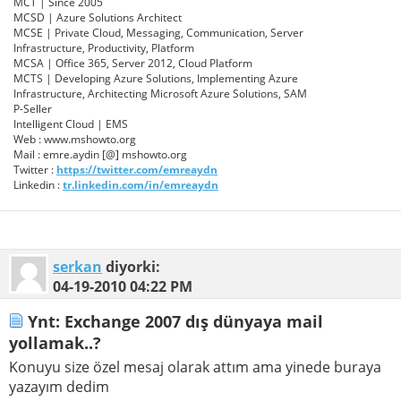
MCT | Since 2005
MCSD | Azure Solutions Architect
MCSE | Private Cloud, Messaging, Communication, Server
Infrastructure, Productivity, Platform
MCSA | Office 365, Server 2012, Cloud Platform
MCTS | Developing Azure Solutions, Implementing Azure
Infrastructure, Architecting Microsoft Azure Solutions, SAM
P-Seller
Intelligent Cloud | EMS
Web : www.mshowto.org
Mail : emre.aydin [@] mshowto.org
Twitter :
https://twitter.com/emreaydn
Linkedin :
tr.linkedin.com/in/emreaydn
serkan
diyorki:
04-19-2010
04:22 PM
Ynt: Exchange 2007 dış dünyaya mail
yollamak..?
Konuyu size özel mesaj olarak attım ama yinede buraya
yazayım dedim