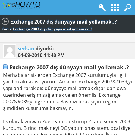
Exchange 2007 dış dünyaya mail yollamak..?
Konu:
Exchange 2007 dış dünyaya mail yollamak..?
serkan
diyorki:
04-09-2010
11:48 PM
Exchange 2007 dış dünyaya mail yollamak..?
Merhabalar sizlerden Exchange 2007 kurulumuyla ilgili
yardım almak istiyorum. Amacım exchange 2007&#039;yi
yapılandırarak dış dünayaya mail atmak dışarıdan owa
üzerinden erişim sağlamak ve en önemlisi Exchange
2007&#039;yi öğrenmek. Başınızı biraz şişireceğim
şimdiden kusuruma bakmayın.
İlk olarak vmware?de team oluşturup 2 tane server 2003
kurdum. Birinci makineyi DC yaptım snasistem.local diye
ve onun üzerine Exchange 2007 SP2 kurdum. İkinci