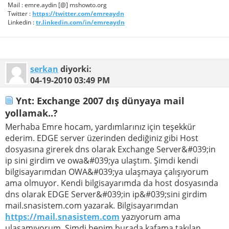
Mail : emre.aydin [@] mshowto.org
Twitter :
https://twitter.com/emreaydn
Linkedin :
tr.linkedin.com/in/emreaydn
serkan
diyorki:
04-19-2010
03:49 PM
Ynt: Exchange 2007 dış dünyaya mail
yollamak..?
Merhaba Emre hocam, yardımlarınız için teşekkür
ederim. EDGE server üzerinden dediğiniz gibi Host
dosyasına girerek dns olarak Exchange Server&#039;in
ip sini girdim ve owa&#039;ya ulaştım. Şimdi kendi
bilgisayarımdan OWA&#039;ya ulaşmaya çalışıyorum
ama olmuyor. Kendi bilgisayarımda da host dosyasında
dns olarak EDGE Server&#039;in ip&#039;sini girdim
mail.snasistem.com yazarak. Bilgisayarımdan
https://mail.snasistem.com
yazıyorum ama
ulaşamıyorum. Şimdi benim burada kafama takılan