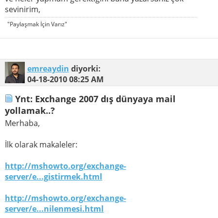
sevinirim,
"Paylaşmak İçin Varız"
emreaydin
diyorki:
04-18-2010
08:25 AM
Ynt: Exchange 2007 dış dünyaya mail
yollamak..?
Merhaba,
İlk olarak makaleler:
http://mshowto.org/exchange-
server/e...gistirmek.html
http://mshowto.org/exchange-
server/e...nilenmesi.html