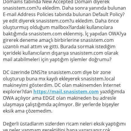
Domains tabında New Accepted Domain diyerek
snasistem.com?u ekledim. Daha sonra yanında bulunan
E-mail Address Policies tabında bulunan Default Policy?
ye edit diyerek snasistem.com?u ekledim. Daha önce
oluşturmuş olduğum mailbox?lardaki kullanıcılara
baktığımda snasistem.com eklenmiş. İç yapıdan OWA?ya
girerek deneme amaçlı birbirlerine snasistem.com
uzantılı mail attım ve gitti. Burada sormak istediğim
içerideki kullanıcıların dışarıya snasistem.com olarak
mail atabilmeleri için yaptığım işlemler doğrumu?
DC üzerinde DNS?te snasistem.com diye bir zone
oluşturup buna mx kaydı ekleyerek snasistem.local
makineyimi gösterdim. DC olan makinemden İnternet
explorer?dan
https://mail.snasistem.com
yazdığımda
OWA açılıyor ama EDGE olan makineden bu adresle
ulaşmaya çalıştığımda açılmıyor. Bir yerlerde bişeyler
eksik ama çözemedim.
Değerli üstadlarım sizlerden ricam neleri eksik yaptığımı
ve neler yapmam gerektiğini bana yazarsanız çok