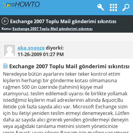
Exchange 2007 Toplu Mail gönderimi sıkıntısı
Konu:
Exchange 2007 Toplu Mail gönderimi sıkıntısı
aka.snooze
diyorki:
11-26-2009
01:27 PM
Exchange 2007 Toplu Mail gönderimi sıkıntısı
Neredeyse bütün ayarlarını teker teker kontrol ettim
kişilerin herhangi bir gönderme kotası olmamasına
rağmen 500 ün üzerinde (tahmini) kişiye mail
atamıyoruz. teslim edilemedi uyarısı ile birlikte yollamak
istediğimiz kişilerin mail adreslerinin altında &quot;Bu
iletide çok fazla sayıda alıcı var. Microsoft Exchange sizin
için bu iletiyi yeniden teslim etmeyi denemeyecek. Lütfen
daha az sayıda alıcı girerek yeniden göndermeyi deneyin
veya aşağıdaki tanılama metnini sistem yöneticinize
verin.&quot; uyarı çıkıyor.Bayram için mailing yapamıyor