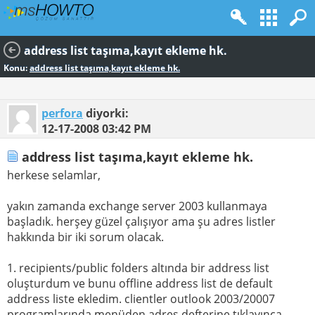
address list taşıma,kayıt ekleme hk.
Konu:
address list taşıma,kayıt ekleme hk.
perfora
diyorki:
12-17-2008
03:42 PM
address list taşıma,kayıt ekleme hk.
herkese selamlar,
yakın zamanda exchange server 2003 kullanmaya
başladık. herşey güzel çalışıyor ama şu adres listler
hakkında bir iki sorum olacak.
1. recipients/public folders altında bir address list
oluşturdum ve bunu offline address list de default
address liste ekledim. clientler outlook 2003/20007
programlarında menüden adres defterine tıklayınca