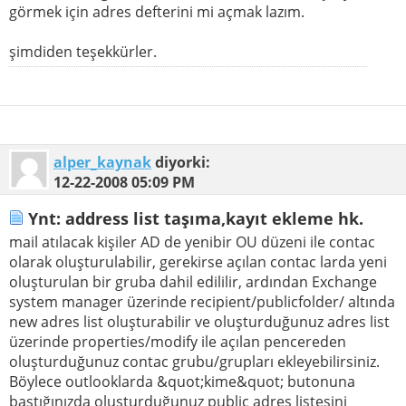
görmek için adres defterini mi açmak lazım.
şimdiden teşekkürler.
alper_kaynak
diyorki:
12-22-2008
05:09 PM
Ynt: address list taşıma,kayıt ekleme hk.
mail atılacak kişiler AD de yenibir OU düzeni ile contac
olarak oluşturulabilir, gerekirse açılan contac larda yeni
oluşturulan bir gruba dahil edililir, ardından Exchange
system manager üzerinde recipient/publicfolder/ altında
new adres list oluşturabilir ve oluşturduğunuz adres list
üzerinde properties/modify ile açılan pencereden
oluşturduğunuz contac grubu/grupları ekleyebilirsiniz.
Böylece outlooklarda &quot;kime&quot; butonuna
bastığınızda oluşturduğunuz public adres listesini