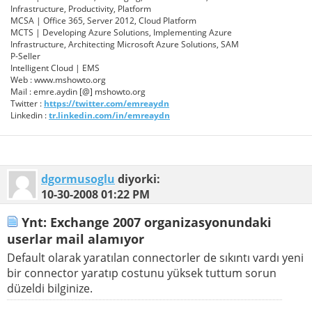
Infrastructure, Productivity, Platform
MCSA | Office 365, Server 2012, Cloud Platform
MCTS | Developing Azure Solutions, Implementing Azure
Infrastructure, Architecting Microsoft Azure Solutions, SAM
P-Seller
Intelligent Cloud | EMS
Web : www.mshowto.org
Mail : emre.aydin [@] mshowto.org
Twitter :
https://twitter.com/emreaydn
Linkedin :
tr.linkedin.com/in/emreaydn
dgormusoglu
diyorki:
10-30-2008
01:22 PM
Ynt: Exchange 2007 organizasyonundaki
userlar mail alamıyor
Default olarak yaratılan connectorler de sıkıntı vardı yeni
bir connector yaratıp costunu yüksek tuttum sorun
düzeldi bilginize.