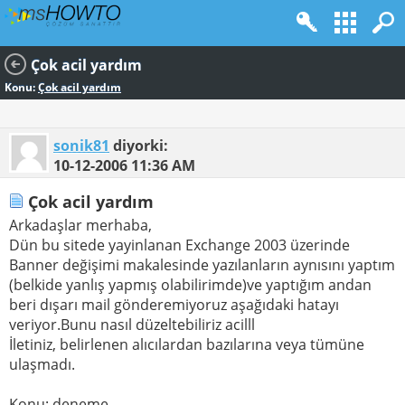
Çok acil yardım
Konu:
Çok acil yardım
sonik81
diyorki:
10-12-2006
11:36 AM
Çok acil yardım
Arkadaşlar merhaba,
Dün bu sitede yayinlanan Exchange 2003 üzerinde
Banner değişimi makalesinde yazılanların aynısını yaptım
(belkide yanlış yapmış olabilirimde)ve yaptığım andan
beri dışarı mail gönderemiyoruz aşağıdaki hatayı
veriyor.Bunu nasıl düzeltebiliriz acilll
İletiniz, belirlenen alıcılardan bazılarına veya tümüne
ulaşmadı.
Konu: deneme