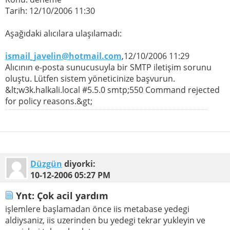
Tarih: 12/10/2006 11:30
Aşağıdaki alıcılara ulaşılamadı:
ismail_javelin@hotmail.com
,12/10/2006 11:29
Alıcının e-posta sunucusuyla bir SMTP iletişim sorunu
oluştu. Lütfen sistem yöneticinize başvurun.
&lt;w3k.halkali.local #5.5.0 smtp;550 Command rejected
for policy reasons.&gt;
Düzgün
diyorki:
10-12-2006
05:27 PM
Ynt: Çok acil yardım
işlemlere başlamadan önce iis metabase yedegi
aldiysaniz, iis uzerinden bu yedegi tekrar yukleyin ve