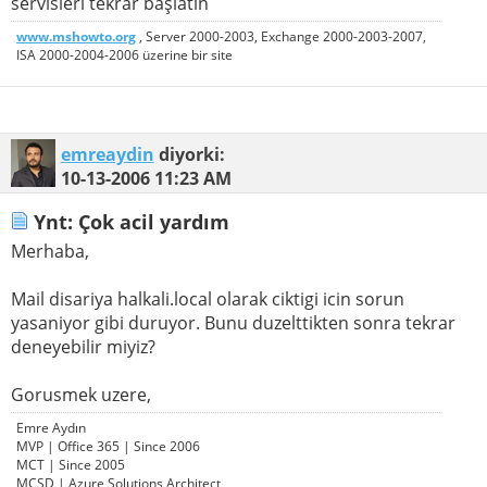
servisleri tekrar başlatın
www.mshowto.org
, Server 2000-2003, Exchange 2000-2003-2007,
ISA 2000-2004-2006 üzerine bir site
emreaydin
diyorki:
10-13-2006
11:23 AM
Ynt: Çok acil yardım
Merhaba,
Mail disariya halkali.local olarak ciktigi icin sorun
yasaniyor gibi duruyor. Bunu duzelttikten sonra tekrar
deneyebilir miyiz?
Gorusmek uzere,
Emre Aydın
MVP | Office 365 | Since 2006
MCT | Since 2005
MCSD | Azure Solutions Architect