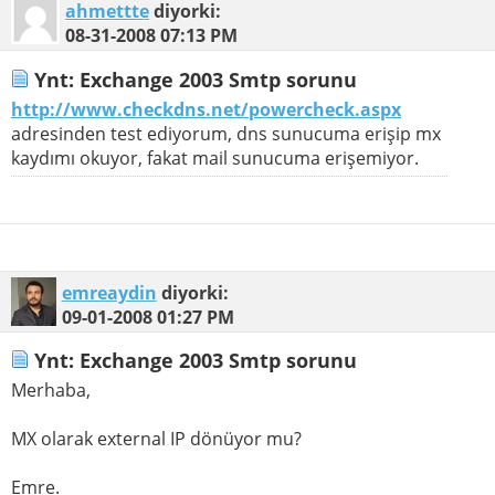
ahmettte
diyorki:
08-31-2008
07:13 PM
Ynt: Exchange 2003 Smtp sorunu
http://www.checkdns.net/powercheck.aspx
adresinden test ediyorum, dns sunucuma erişip mx
kaydımı okuyor, fakat mail sunucuma erişemiyor.
emreaydin
diyorki:
09-01-2008
01:27 PM
Ynt: Exchange 2003 Smtp sorunu
Merhaba,
MX olarak external IP dönüyor mu?
Emre.