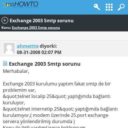
Exchange 2003 Smtp sorunu
Konu:
Exchange 2003 Smtp sorunu
ahmettte
diyorki:
08-31-2008
02:07 PM
Exchange 2003 Smtp sorunu
Merhabalar,
Exchange 2003 kurulumu yaptım fakat smtp de bir
problemim var,
&quot;telnet localip 25&quot; yaptığımda bağlantı
kuruluyor,
&quot;telnet internetip 25&quot; yaptığımda bağlantı
kurulamıyor,( modem üzerinde 25.port exchange
servera yönlendirilmiş durumda )
Konu ile ilgili yardımlarınızı bekliyorum,