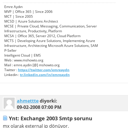
Emre Aydın
MVP | Office 365 | Since 2006
MCT | Since 2005
MCSD | Azure Solutions Architect
MCSE | Private Cloud, Messaging, Communication, Server
Infrastructure, Productivity, Platform
MCSA | Office 365, Server 2012, Cloud Platform
MCTS | Developing Azure Solutions, Implementing Azure
Infrastructure, Architecting Microsoft Azure Solutions, SAM
P-Seller
Intelligent Cloud | EMS
Web : www.mshowto.org
Mail : emre.aydin [@] mshowto.org
Twitter :
https://twitter.com/emreaydn
Linkedin :
tr.linkedin.com/in/emreaydn
ahmettte
diyorki:
09-02-2008
07:00 PM
Ynt: Exchange 2003 Smtp sorunu
mx olarak external ip dönüyor.