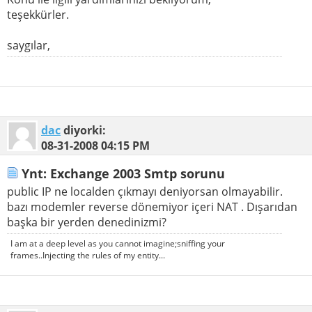
teşekkürler.
saygılar,
dac
diyorki:
08-31-2008
04:15 PM
Ynt: Exchange 2003 Smtp sorunu
public IP ne localden çıkmayı deniyorsan olmayabilir.
bazı modemler reverse dönemiyor içeri NAT . Dışarıdan
başka bir yerden denedinizmi?
I am at a deep level as you cannot imagine;sniffing your
frames..Injecting the rules of my entity...