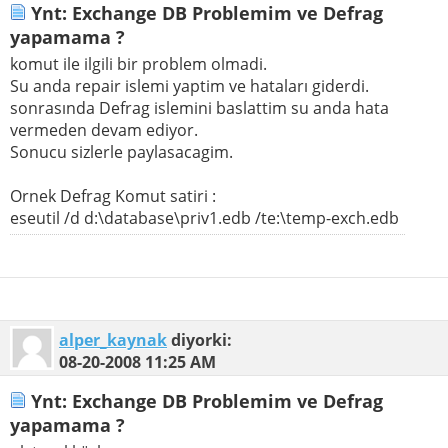
Ynt: Exchange DB Problemim ve Defrag
yapamama ?
komut ile ilgili bir problem olmadi.
Su anda repair islemi yaptim ve hataları giderdi.
sonrasında Defrag islemini baslattim su anda hata
vermeden devam ediyor.
Sonucu sizlerle paylasacagim.
Ornek Defrag Komut satiri :
eseutil /d d:\database\priv1.edb /te:\temp-exch.edb
alper_kaynak
diyorki:
08-20-2008
11:25 AM
Ynt: Exchange DB Problemim ve Defrag
yapamama ?