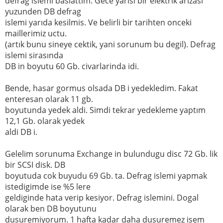
defrag islemi baslattim. Gece yarısı bir elektrik arızası
yuzunden DB defrag
islemi yarıda kesilmis. Ve belirli bir tarihten onceki
maillerimiz uctu.
(artık bunu sineye cektik, yani sorunum bu degil). Defrag
islemi sirasında
DB in boyutu 60 Gb. civarlarinda idi.
Bende, hasar gormus olsada DB i yedekledim. Fakat
enteresan olarak 11 gb.
boyutunda yedek aldi. Simdi tekrar yedekleme yaptım
12,1 Gb. olarak yedek
aldi DB i.
Gelelim sorunuma Exchange in bulundugu disc 72 Gb. lik
bir SCSI disk. DB
boyutuda cok buyudu 69 Gb. ta. Defrag islemi yapmak
istedigimde ise %5 lere
geldiginde hata verip kesiyor. Defrag islemini. Dogal
olarak ben DB boyutunu
dusuremiyorum. 1 hafta kadar daha dusuremez isem