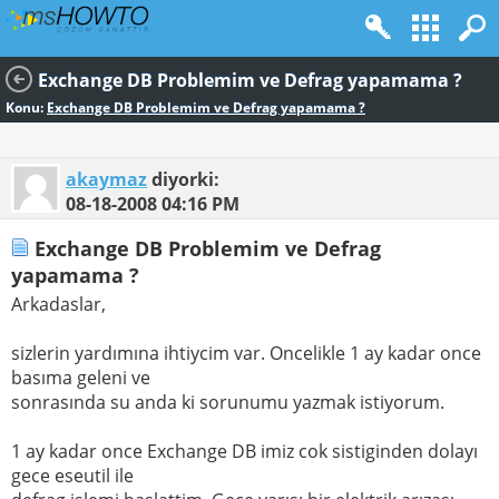
Exchange DB Problemim ve Defrag yapamama ?
Konu:
Exchange DB Problemim ve Defrag yapamama ?
akaymaz
diyorki:
08-18-2008
04:16 PM
Exchange DB Problemim ve Defrag
yapamama ?
Arkadaslar,
sizlerin yardımına ihtiycim var. Oncelikle 1 ay kadar once
basıma geleni ve
sonrasında su anda ki sorunumu yazmak istiyorum.
1 ay kadar once Exchange DB imiz cok sistiginden dolayı
gece eseutil ile