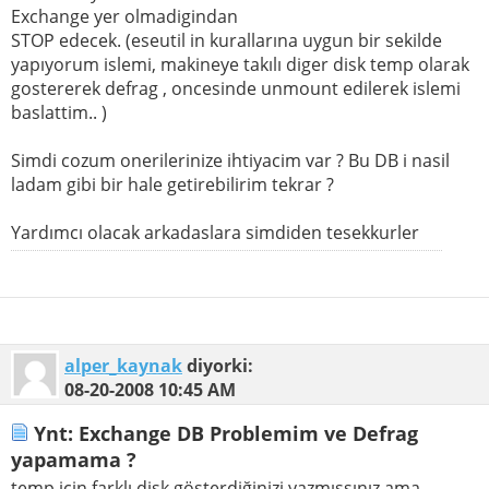
Exchange yer olmadigindan
STOP edecek. (eseutil in kurallarına uygun bir sekilde
yapıyorum islemi, makineye takılı diger disk temp olarak
gostererek defrag , oncesinde unmount edilerek islemi
baslattim.. )
Simdi cozum onerilerinize ihtiyacim var ? Bu DB i nasil
ladam gibi bir hale getirebilirim tekrar ?
Yardımcı olacak arkadaslara simdiden tesekkurler
alper_kaynak
diyorki:
08-20-2008
10:45 AM
Ynt: Exchange DB Problemim ve Defrag
yapamama ?
temp için farklı disk gösterdiğinizi yazmışsınız ama