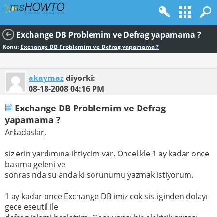
Exchange DB Problemim ve Defrag yapamama ?
Konu:
Exchange DB Problemim ve Defrag yapamama ?
akaymaz
diyorki:
08-18-2008
04:16 PM
Exchange DB Problemim ve Defrag
yapamama ?
Arkadaslar,
sizlerin yardımına ihtiycim var. Oncelikle 1 ay kadar once
basıma geleni ve
sonrasında su anda ki sorunumu yazmak istiyorum.
1 ay kadar once Exchange DB imiz cok sistiginden dolayı
gece eseutil ile