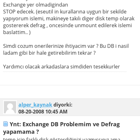
Exchange yer olmadigindan
STOP edecek. (eseutil in kurallarına uygun bir sekilde
yapıyorum islemi, makineye takılı diger disk temp olarak
gostererek defrag , oncesinde unmount edilerek islemi
baslattim.. )
Simdi cozum onerilerinize ihtiyacim var ? Bu DB i nasil
ladam gibi bir hale getirebilirim tekrar ?
Yardımcı olacak arkadaslara simdiden tesekkurler
alper_kaynak
diyorki:
08-20-2008
10:45 AM
Ynt: Exchange DB Problemim ve Defrag
yapamama ?
temp için farklı disk gösterdiğinizi yazmışsınız ama