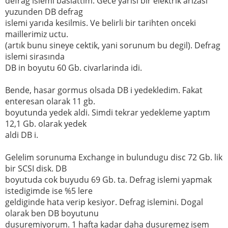
defrag islemi baslattim. Gece yarısı bir elektrik arızası
yuzunden DB defrag
islemi yarıda kesilmis. Ve belirli bir tarihten onceki
maillerimiz uctu.
(artık bunu sineye cektik, yani sorunum bu degil). Defrag
islemi sirasında
DB in boyutu 60 Gb. civarlarinda idi.
Bende, hasar gormus olsada DB i yedekledim. Fakat
enteresan olarak 11 gb.
boyutunda yedek aldi. Simdi tekrar yedekleme yaptım
12,1 Gb. olarak yedek
aldi DB i.
Gelelim sorunuma Exchange in bulundugu disc 72 Gb. lik
bir SCSI disk. DB
boyutuda cok buyudu 69 Gb. ta. Defrag islemi yapmak
istedigimde ise %5 lere
geldiginde hata verip kesiyor. Defrag islemini. Dogal
olarak ben DB boyutunu
dusuremiyorum. 1 hafta kadar daha dusuremez isem