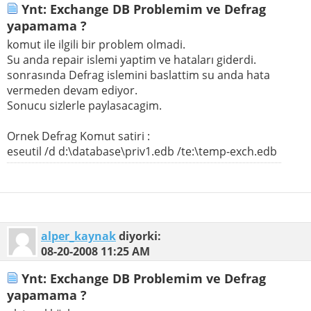
Ynt: Exchange DB Problemim ve Defrag
yapamama ?
komut ile ilgili bir problem olmadi.
Su anda repair islemi yaptim ve hataları giderdi.
sonrasında Defrag islemini baslattim su anda hata
vermeden devam ediyor.
Sonucu sizlerle paylasacagim.
Ornek Defrag Komut satiri :
eseutil /d d:\database\priv1.edb /te:\temp-exch.edb
alper_kaynak
diyorki:
08-20-2008
11:25 AM
Ynt: Exchange DB Problemim ve Defrag
yapamama ?