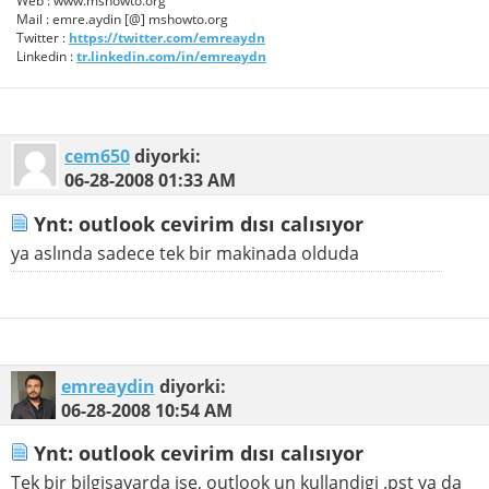
Web : www.mshowto.org
Mail : emre.aydin [@] mshowto.org
Twitter :
https://twitter.com/emreaydn
Linkedin :
tr.linkedin.com/in/emreaydn
cem650
diyorki:
06-28-2008
01:33 AM
Ynt: outlook cevirim dısı calısıyor
ya aslında sadece tek bir makinada olduda
emreaydin
diyorki:
06-28-2008
10:54 AM
Ynt: outlook cevirim dısı calısıyor
Tek bir bilgisayarda ise, outlook un kullandigi .pst ya da