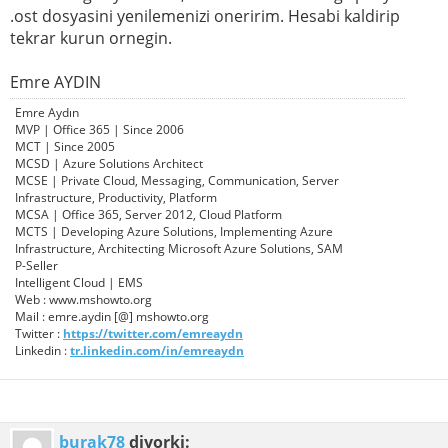
.ost dosyasini yenilemenizi oneririm. Hesabi kaldirip
tekrar kurun ornegin.
Emre AYDIN
Emre Aydın
MVP | Office 365 | Since 2006
MCT | Since 2005
MCSD | Azure Solutions Architect
MCSE | Private Cloud, Messaging, Communication, Server
Infrastructure, Productivity, Platform
MCSA | Office 365, Server 2012, Cloud Platform
MCTS | Developing Azure Solutions, Implementing Azure
Infrastructure, Architecting Microsoft Azure Solutions, SAM
P-Seller
Intelligent Cloud | EMS
Web : www.mshowto.org
Mail : emre.aydin [@] mshowto.org
Twitter :
https://twitter.com/emreaydn
Linkedin :
tr.linkedin.com/in/emreaydn
burak78
diyorki: