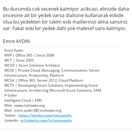
Bu durumda cok secenek kalmiyor acikcasi, elinizde daha
oncesine ait bir yedek varsa dialtone kullanarak eskide
olsa bu yedekten bir takim eski maillerinizi alma sansiniz
var. Fakat eski bir yedek dahi yok malesef sans kalmiyor.
Emre AYDIN
Emre Aydın
MVP | Office 365 | Since 2006
MCT | Since 2005
MCSD | Azure Solutions Architect
MCSE | Private Cloud, Messaging, Communication, Server
Infrastructure, Productivity, Platform
MCSA | Office 365, Server 2012, Cloud Platform
MCTS | Developing Azure Solutions, Implementing Azure
Infrastructure, Architecting Microsoft Azure Solutions, SAM
P-Seller
Intelligent Cloud | EMS
Web : www.mshowto.org
Mail : emre.aydin [@] mshowto.org
Twitter :
https://twitter.com/emreaydn
Linkedin :
tr.linkedin.com/in/emreaydn