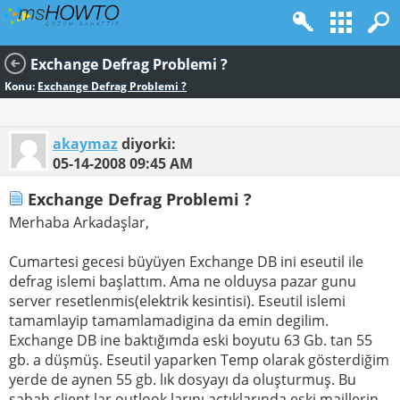
Exchange Defrag Problemi ?
Konu:
Exchange Defrag Problemi ?
akaymaz
diyorki:
05-14-2008
09:45 AM
Exchange Defrag Problemi ?
Merhaba Arkadaşlar,
Cumartesi gecesi büyüyen Exchange DB ini eseutil ile
defrag islemi başlattım. Ama ne olduysa pazar gunu
server resetlenmis(elektrik kesintisi). Eseutil islemi
tamamlayip tamamlamadigina da emin degilim.
Exchange DB ine baktığımda eski boyutu 63 Gb. tan 55
gb. a düşmüş. Eseutil yaparken Temp olarak gösterdiğim
yerde de aynen 55 gb. lık dosyayı da oluşturmuş. Bu
sabah client lar outlook larını açtıklarında eski maillerin