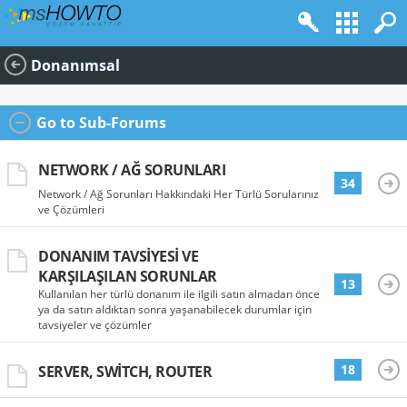
Donanımsal
Go to Sub-Forums
NETWORK / AĞ SORUNLARI
34
Network / Ağ Sorunları Hakkındaki Her Türlü Sorularınız
ve Çözümleri
DONANIM TAVSIYESI VE
KARŞILAŞILAN SORUNLAR
13
Kullanılan her türlü donanım ile ilgili satın almadan önce
ya da satın aldıktan sonra yaşanabilecek durumlar için
tavsiyeler ve çözümler
18
SERVER, SWITCH, ROUTER