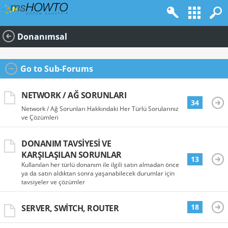
Donanımsal
Go to Sub-Forums
NETWORK / AĞ SORUNLARI
34
Network / Ağ Sorunları Hakkındaki Her Türlü Sorularınız
ve Çözümleri
DONANIM TAVSIYESI VE
KARŞILAŞILAN SORUNLAR
13
Kullanılan her türlü donanım ile ilgili satın almadan önce
ya da satın aldıktan sonra yaşanabilecek durumlar için
tavsiyeler ve çözümler
18
SERVER, SWITCH, ROUTER