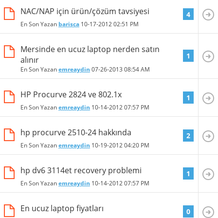
NAC/NAP için ürün/çözüm tavsiyesi
4
En Son Yazan
barisca
10-17-2012
02:51 PM
Mersinde en ucuz laptop nerden satın
1
alınır
En Son Yazan
emreaydin
07-26-2013
08:54 AM
HP Procurve 2824 ve 802.1x
1
En Son Yazan
emreaydin
10-14-2012
07:57 PM
hp procurve 2510-24 hakkında
2
En Son Yazan
emreaydin
10-19-2012
04:20 PM
hp dv6 3114et recovery problemi
1
En Son Yazan
emreaydin
10-14-2012
07:57 PM
En ucuz laptop fiyatları
0