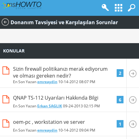
Donanım Tavsiyesi ve Karşılaşılan Sorunlar
KONULAR
Sizin firewall politikanızı merak ediyorum
2
ve olması gereken nedir?
En Son Yazan
emreaydin
10-14-2012
08:07 PM
QNAP TS-112 Uyarıları Hakkında Bilgi
6
En Son Yazan
Erkan SAGLIK
09-24-2013
02:15 PM
oem-pc , workstation ve server
1
En Son Yazan
emreaydin
10-14-2012
09:04 PM