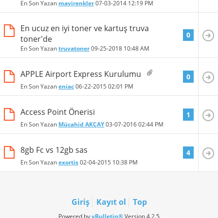
En Son Yazan
mavirenkler
07-03-2014
12:19 PM
En ucuz en iyi toner ve kartuş truva
0
toner'de
En Son Yazan
truvatoner
09-25-2018
10:48 AM
APPLE Airport Express Kurulumu
0
En Son Yazan
eniac
06-22-2015
02:01 PM
Access Point Önerisi
1
En Son Yazan
Mücahid AKÇAY
03-07-2016
02:44 PM
8gb Fc vs 12gb sas
4
En Son Yazan
exortis
02-04-2015
10:38 PM
Giriş
Kayıt ol
Top
Powered by
vBulletin®
Version 4.2.5