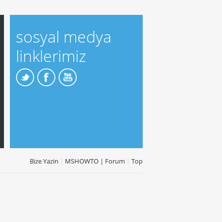
sosyal medya
linklerimiz
Bize Yazin
|
MSHOWTO | Forum
|
Top