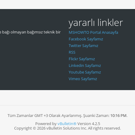
yararlı linkler
 bağı olmayan bağımsız teknik bir
MSHOWTO Portal Anasayfa
Facebook Sayfamız
Twitter Sayfamız
RSS
Flickr Sayfamız
Linkedin Sayfamız
Youtube Sayfamız
Vimeo Sayfamız
Tüm Zamanlar GMT +3 Olarak Ayarlanmış. Şuanki Zaman:
10:16 PM
.
Powered by
vBulletin®
Version 4.2.5
Copyright © 2026 vBulletin Solutions Inc. All rights reserved.