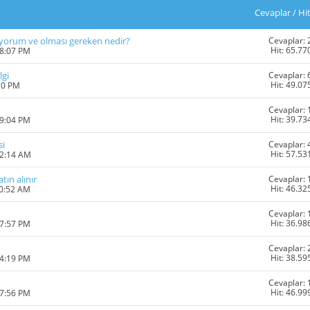
Cevaplar
/
Hi
Cevaplar: 
ediyorum ve olması gereken nedir?
Hit: 65.77
08:07 PM
Cevaplar: 
lgi
Hit: 49.07
10 PM
Cevaplar: 
Hit: 39.73
09:04 PM
Cevaplar: 
si
Hit: 57.53
12:14 AM
Cevaplar: 
ın alınır
Hit: 46.32
10:52 AM
Cevaplar: 
Hit: 36.98
07:57 PM
Cevaplar: 
Hit: 38.59
04:19 PM
Cevaplar: 
Hit: 46.99
07:56 PM