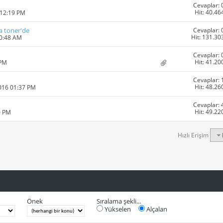
Cevaplar: 
Hit: 40.46
 12:19 PM
Cevaplar: 
va toner'de
Hit: 131.30
10:48 AM
Cevaplar: 
Hit: 41.20
 PM
Cevaplar: 
Hit: 48.26
2016 01:37 PM
Cevaplar: 
Hit: 49.22
0 PM
Hızlı Erişim
Önek
Sıralama şekli...
Yükselen
Alçalan