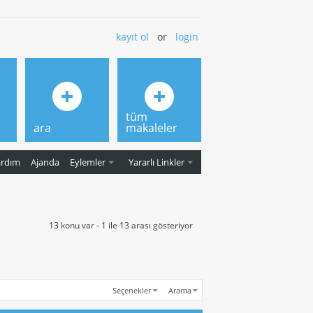
kayıt ol
or
login
tüm
ara
makaleler
ardım
Ajanda
Eylemler
Yararlı Linkler
13 konu var - 1 ile 13 arası gösteriyor
Seçenekler
Arama