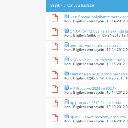
Başlık
/
Konuyu Başlatan
Sizin firewall politikanızı merak 
Konu Bilgileri:
emreaydin
, 10-14-2012 
QNAP TS-112 Uyarıları Hakkında Bi
Konu Bilgileri:
fatihizm
, 09-24-2013 12:
oem-pc , workstation ve server
Konu Bilgileri:
emreaydin
, 10-14-2012 
NAC/NAP için ürün/çözüm tavsiye
Konu Bilgileri:
emreaydin
, 10-16-2012 
Mersinde en ucuz laptop nerden sat
Konu Bilgileri:
K@BuS_49
, 07-25-2013 
HP Procurve 2824 ve 802.1x
Konu Bilgileri:
emreaydin
, 10-14-2012 
hp procurve 2510-24 hakkında
Konu Bilgileri:
emreaydin
, 10-19-2012 
hp dv6 3114et recovery problemi
Konu Bilgileri:
emreaydin
, 10-14-2012 