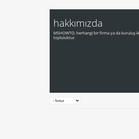
hakkımızda
MSHOWTO, herhangi bir firma ya da kuruluş ile
topluluktur.