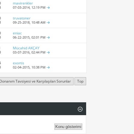
0
mavirenkler
4
07-03-2014,
12:19 PM
0
truvatoner
3
09-25-2018,
10:48 AM
0
eniac
0
06-22-2015,
02:01 PM
1
Mücahid AKÇAY
0
03-07-2016,
02:44 PM
4
exortis
0
02-04-2015,
10:38 PM
Donanım Tavsiyesi ve Karşılaşılan Sorunlar
Top