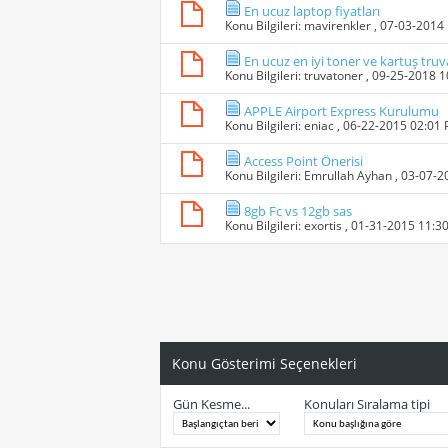
En ucuz laptop fiyatları
Konu Bilgileri:
mavirenkler
, 07-03-2014
En ucuz en iyi toner ve kartuş tru
Konu Bilgileri:
truvatoner
, 09-25-2018 
APPLE Airport Express Kurulumu
Konu Bilgileri:
eniac
, 06-22-2015 02:01
Access Point Önerisi
Konu Bilgileri:
Emrullah Ayhan
, 03-07-
8gb Fc vs 12gb sas
Konu Bilgileri:
exortis
, 01-31-2015 11:3
Konu Gösterimi Seçenekleri
Gün Kesme...
Konuları Sıralama tipi