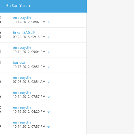
t
En Son Yazan
2
emreaydin
0
10-14-2012,
08:07 PM
6
Erkan SAGLIK
5
09-24-2013,
02:15 PM
1
emreaydin
4
10-14-2012,
09:04 PM
4
barisca
1
10-17-2012,
02:51 PM
1
emreaydin
5
07-26-2013,
08:54 AM
1
emreaydin
6
10-14-2012,
07:57 PM
2
emreaydin
5
10-19-2012,
04:20 PM
1
emreaydin
9
10-14-2012,
07:57 PM