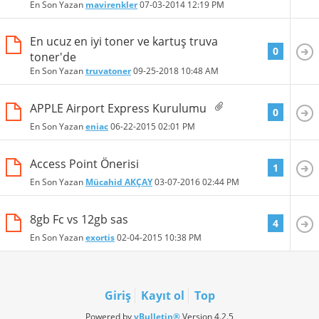
En Son Yazan
mavirenkler
07-03-2014
12:19 PM
En ucuz en iyi toner ve kartuş truva
0
toner'de
En Son Yazan
truvatoner
09-25-2018
10:48 AM
APPLE Airport Express Kurulumu
0
En Son Yazan
eniac
06-22-2015
02:01 PM
Access Point Önerisi
1
En Son Yazan
Mücahid AKÇAY
03-07-2016
02:44 PM
8gb Fc vs 12gb sas
4
En Son Yazan
exortis
02-04-2015
10:38 PM
Giriş
Kayıt ol
Top
Powered by
vBulletin®
Version 4.2.5