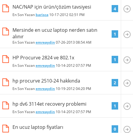
NAC/NAP için ürün/çözüm tavsiyesi
4
En Son Yazan
barisca
10-17-2012
02:51 PM
Mersinde en ucuz laptop nerden satın
1
alınır
En Son Yazan
emreaydin
07-26-2013
08:54 AM
HP Procurve 2824 ve 802.1x
1
En Son Yazan
emreaydin
10-14-2012
07:57 PM
hp procurve 2510-24 hakkında
2
En Son Yazan
emreaydin
10-19-2012
04:20 PM
hp dv6 3114et recovery problemi
1
En Son Yazan
emreaydin
10-14-2012
07:57 PM
En ucuz laptop fiyatları
0