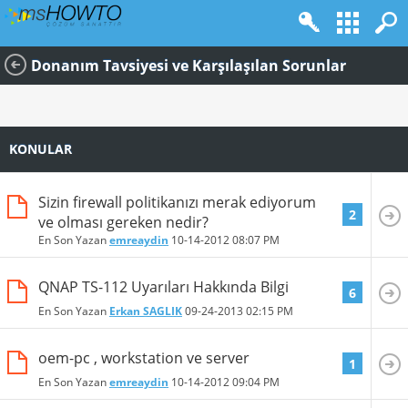
Donanım Tavsiyesi ve Karşılaşılan Sorunlar
KONULAR
Sizin firewall politikanızı merak ediyorum
2
ve olması gereken nedir?
En Son Yazan
emreaydin
10-14-2012
08:07 PM
QNAP TS-112 Uyarıları Hakkında Bilgi
6
En Son Yazan
Erkan SAGLIK
09-24-2013
02:15 PM
oem-pc , workstation ve server
1
En Son Yazan
emreaydin
10-14-2012
09:04 PM