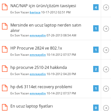
NAC/NAP için ürün/çözüm tavsiyesi
4
En Son Yazan
barisca
10-17-2012
02:51 PM
Mersinde en ucuz laptop nerden satın
1
alınır
En Son Yazan
emreaydin
07-26-2013
08:54 AM
HP Procurve 2824 ve 802.1x
1
En Son Yazan
emreaydin
10-14-2012
07:57 PM
hp procurve 2510-24 hakkında
2
En Son Yazan
emreaydin
10-19-2012
04:20 PM
hp dv6 3114et recovery problemi
1
En Son Yazan
emreaydin
10-14-2012
07:57 PM
En ucuz laptop fiyatları
0