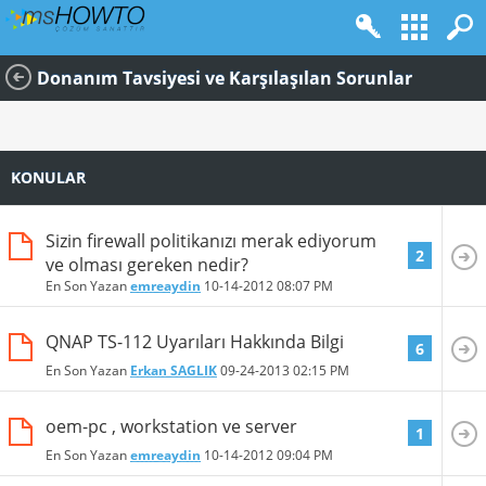
Donanım Tavsiyesi ve Karşılaşılan Sorunlar
KONULAR
Sizin firewall politikanızı merak ediyorum
2
ve olması gereken nedir?
En Son Yazan
emreaydin
10-14-2012
08:07 PM
QNAP TS-112 Uyarıları Hakkında Bilgi
6
En Son Yazan
Erkan SAGLIK
09-24-2013
02:15 PM
oem-pc , workstation ve server
1
En Son Yazan
emreaydin
10-14-2012
09:04 PM