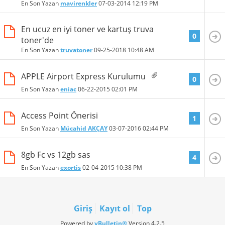
En Son Yazan
mavirenkler
07-03-2014
12:19 PM
En ucuz en iyi toner ve kartuş truva
0
toner'de
En Son Yazan
truvatoner
09-25-2018
10:48 AM
APPLE Airport Express Kurulumu
0
En Son Yazan
eniac
06-22-2015
02:01 PM
Access Point Önerisi
1
En Son Yazan
Mücahid AKÇAY
03-07-2016
02:44 PM
8gb Fc vs 12gb sas
4
En Son Yazan
exortis
02-04-2015
10:38 PM
Giriş
Kayıt ol
Top
Powered by
vBulletin®
Version 4.2.5