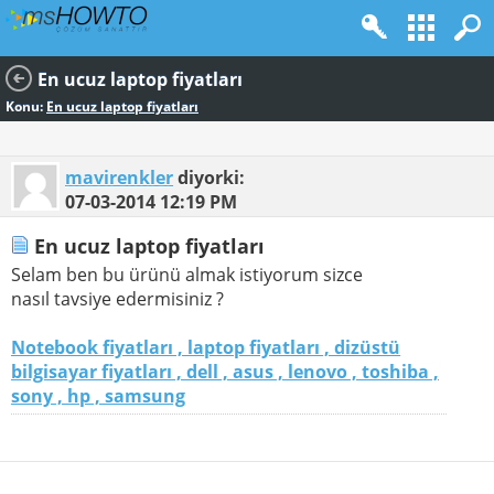
En ucuz laptop fiyatları
Konu:
En ucuz laptop fiyatları
mavirenkler
diyorki:
07-03-2014
12:19 PM
En ucuz laptop fiyatları
Selam ben bu ürünü almak istiyorum sizce
nasıl tavsiye edermisiniz ?
Notebook fiyatları , laptop fiyatları , dizüstü
bilgisayar fiyatları , dell , asus , lenovo , toshiba ,
sony , hp , samsung