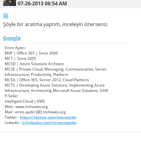
07-26-2013
08:54 AM
Şöyle bir aratma yaptım, inceleyin isterseniz.
Google
Emre Aydın
MVP | Office 365 | Since 2006
MCT | Since 2005
MCSD | Azure Solutions Architect
MCSE | Private Cloud, Messaging, Communication, Server
Infrastructure, Productivity, Platform
MCSA | Office 365, Server 2012, Cloud Platform
MCTS | Developing Azure Solutions, Implementing Azure
Infrastructure, Architecting Microsoft Azure Solutions, SAM
P-Seller
Intelligent Cloud | EMS
Web : www.mshowto.org
Mail : emre.aydin [@] mshowto.org
Twitter :
https://twitter.com/emreaydn
Linkedin :
tr.linkedin.com/in/emreaydn