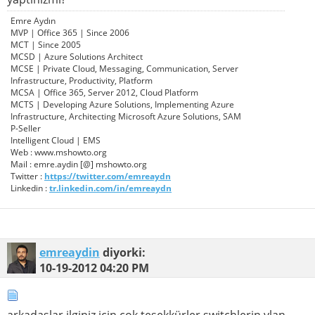
Emre Aydın
MVP | Office 365 | Since 2006
MCT | Since 2005
MCSD | Azure Solutions Architect
MCSE | Private Cloud, Messaging, Communication, Server
Infrastructure, Productivity, Platform
MCSA | Office 365, Server 2012, Cloud Platform
MCTS | Developing Azure Solutions, Implementing Azure
Infrastructure, Architecting Microsoft Azure Solutions, SAM
P-Seller
Intelligent Cloud | EMS
Web : www.mshowto.org
Mail : emre.aydin [@] mshowto.org
Twitter :
https://twitter.com/emreaydn
Linkedin :
tr.linkedin.com/in/emreaydn
emreaydin
diyorki:
10-19-2012
04:20 PM
arkadaşlar ilginiz için çok teşekkürler switchlerin vlan