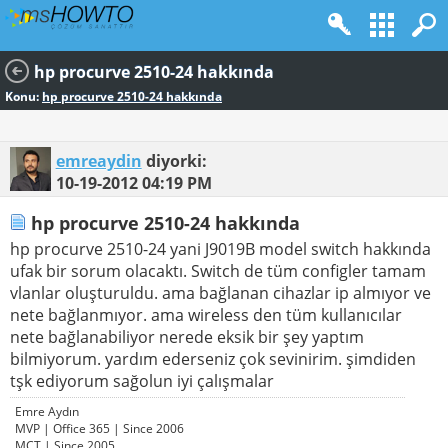
hp procurve 2510-24 hakkında
Konu:
hp procurve 2510-24 hakkında
emreaydin
diyorki:
10-19-2012
04:19 PM
hp procurve 2510-24 hakkında
hp procurve 2510-24 yani J9019B model switch hakkında
ufak bir sorum olacaktı. Switch de tüm configler tamam
vlanlar oluşturuldu. ama bağlanan cihazlar ip almıyor ve
nete bağlanmıyor. ama wireless den tüm kullanıcılar
nete bağlanabiliyor nerede eksik bir şey yaptım
bilmiyorum. yardım ederseniz çok sevinirim. şimdiden
tşk ediyorum sağolun iyi çalışmalar
Emre Aydın
MVP | Office 365 | Since 2006
MCT | Since 2005