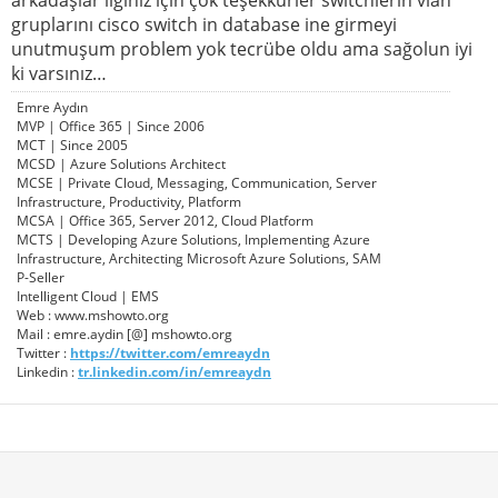
gruplarını cisco switch in database ine girmeyi
unutmuşum problem yok tecrübe oldu ama sağolun iyi
ki varsınız…
Emre Aydın
MVP | Office 365 | Since 2006
MCT | Since 2005
MCSD | Azure Solutions Architect
MCSE | Private Cloud, Messaging, Communication, Server
Infrastructure, Productivity, Platform
MCSA | Office 365, Server 2012, Cloud Platform
MCTS | Developing Azure Solutions, Implementing Azure
Infrastructure, Architecting Microsoft Azure Solutions, SAM
P-Seller
Intelligent Cloud | EMS
Web : www.mshowto.org
Mail : emre.aydin [@] mshowto.org
Twitter :
https://twitter.com/emreaydn
Linkedin :
tr.linkedin.com/in/emreaydn