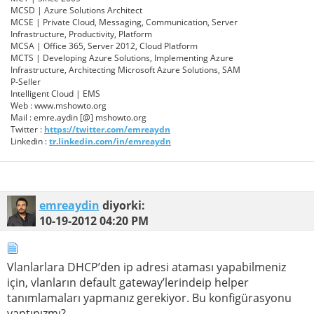
MCSD | Azure Solutions Architect
MCSE | Private Cloud, Messaging, Communication, Server
Infrastructure, Productivity, Platform
MCSA | Office 365, Server 2012, Cloud Platform
MCTS | Developing Azure Solutions, Implementing Azure
Infrastructure, Architecting Microsoft Azure Solutions, SAM
P-Seller
Intelligent Cloud | EMS
Web : www.mshowto.org
Mail : emre.aydin [@] mshowto.org
Twitter :
https://twitter.com/emreaydn
Linkedin :
tr.linkedin.com/in/emreaydn
emreaydin
diyorki:
10-19-2012
04:20 PM
Vlanlarlara DHCP’den ip adresi ataması yapabilmeniz
için, vlanların default gateway’lerindeip helper
tanımlamaları yapmanız gerekiyor. Bu konfigürasyonu
yaptınızmı?