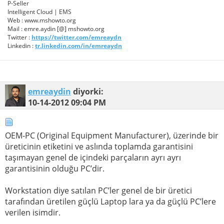
P-Seller
Intelligent Cloud | EMS
Web : www.mshowto.org
Mail : emre.aydin [@] mshowto.org
Twitter :
https://twitter.com/emreaydn
Linkedin :
tr.linkedin.com/in/emreaydn
emreaydin
diyorki:
10-14-2012
09:04 PM
OEM-PC (Original Equipment Manufacturer), üzerinde bir
üreticinin etiketini ve aslında toplamda garantisini
taşımayan genel de içindeki parçaların ayrı ayrı
garantisinin olduğu PC’dir.
Workstation diye satılan PC’ler genel de bir üretici
tarafından üretilen güçlü Laptop lara ya da güçlü PC’lere
verilen isimdir.