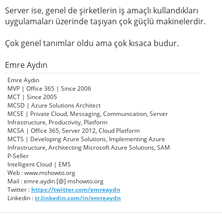
Server ise, genel de şirketlerin iş amaçlı kullandıkları
uygulamaları üzerinde taşıyan çok güçlü makinelerdir.
Çok genel tanımlar oldu ama çok kısaca budur.
Emre Aydın
Emre Aydın
MVP | Office 365 | Since 2006
MCT | Since 2005
MCSD | Azure Solutions Architect
MCSE | Private Cloud, Messaging, Communication, Server
Infrastructure, Productivity, Platform
MCSA | Office 365, Server 2012, Cloud Platform
MCTS | Developing Azure Solutions, Implementing Azure
Infrastructure, Architecting Microsoft Azure Solutions, SAM
P-Seller
Intelligent Cloud | EMS
Web : www.mshowto.org
Mail : emre.aydin [@] mshowto.org
Twitter :
https://twitter.com/emreaydn
Linkedin :
tr.linkedin.com/in/emreaydn