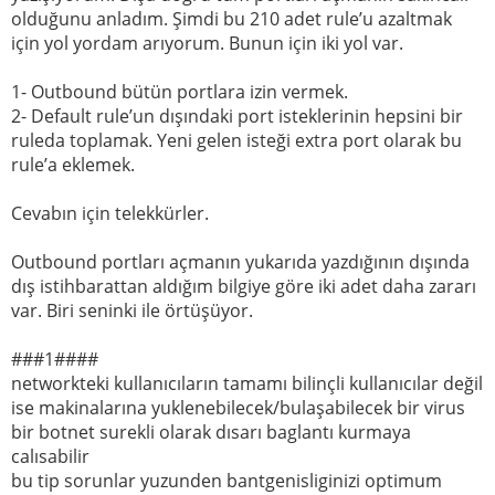
olduğunu anladım. Şimdi bu 210 adet rule’u azaltmak
için yol yordam arıyorum. Bunun için iki yol var.
1- Outbound bütün portlara izin vermek.
2- Default rule’un dışındaki port isteklerinin hepsini bir
ruleda toplamak. Yeni gelen isteği extra port olarak bu
rule’a eklemek.
Cevabın için telekkürler.
Outbound portları açmanın yukarıda yazdığının dışında
dış istihbarattan aldığım bilgiye göre iki adet daha zararı
var. Biri seninki ile örtüşüyor.
###1####
networkteki kullanıcıların tamamı bilinçli kullanıcılar değil
ise makinalarına yuklenebilecek/bulaşabilecek bir virus
bir botnet surekli olarak dısarı baglantı kurmaya
calısabilir
bu tip sorunlar yuzunden bantgenisliginizi optimum