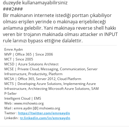
duzeyde kullanamayabilirsiniz
###2###
Bir makinanın internete istediği porttan çıkabiliyor
olması erişilen yerinde o makinaya erişebileceği
anlamına gelebilir. Yani makinaya reverse shell hakkı
veren bir trojanın makinada olması attacker ın INPUT
rule larınızı bypass ettiğine dalalettir.
Emre Aydın
MVP | Office 365 | Since 2006
MCT | Since 2005
MCSD | Azure Solutions Architect
MCSE | Private Cloud, Messaging, Communication, Server
Infrastructure, Productivity, Platform
MCSA | Office 365, Server 2012, Cloud Platform
MCTS | Developing Azure Solutions, Implementing Azure
Infrastructure, Architecting Microsoft Azure Solutions, SAM
P-Seller
Intelligent Cloud | EMS
Web : www.mshowto.org
Mail : emre.aydin [@] mshowto.org
Twitter :
https://twitter.com/emreaydn
Linkedin :
tr.linkedin.com/in/emreaydn