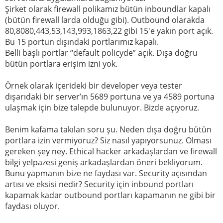
Şirket olarak firewall polikamız bütün inboundlar kapalı
(bütün firewall larda olduğu gibi). Outbound olarakda
80,8080,443,53,143,993,1863,22 gibi 15′e yakın port açık.
Bu 15 portun dışındaki portlarımız kapalı.
Belli başlı portlar “default policyde” açık. Dışa doğru
bütün portlara erişim izni yok.
Örnek olarak içerideki bir developer veya tester
dışarıdaki bir server’ın 5689 portuna ve ya 4589 portuna
ulaşmak için bize talepde bulunuyor. Bizde açıyoruz.
Benim kafama takılan soru şu. Neden dışa doğru bütün
portlara izin vermiyoruz? Siz nasıl yapıyorsunuz. Olması
gereken şey ney. Ethical hacker arkadaşlardan ve firewall
bilgi yelpazesi geniş arkadaşlardan öneri bekliyorum.
Bunu yapmanın bize ne faydası var. Security açısından
artısı ve eksisi nedir? Security için inbound portları
kapamak kadar outbound portları kapamanın ne gibi bir
faydası oluyor.