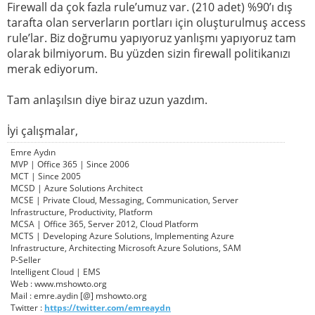
Firewall da çok fazla rule’umuz var. (210 adet) %90’ı dış
tarafta olan serverların portları için oluşturulmuş access
rule’lar. Biz doğrumu yapıyoruz yanlışmı yapıyoruz tam
olarak bilmiyorum. Bu yüzden sizin firewall politikanızı
merak ediyorum.
Tam anlaşılsın diye biraz uzun yazdım.
İyi çalışmalar,
Emre Aydın
MVP | Office 365 | Since 2006
MCT | Since 2005
MCSD | Azure Solutions Architect
MCSE | Private Cloud, Messaging, Communication, Server
Infrastructure, Productivity, Platform
MCSA | Office 365, Server 2012, Cloud Platform
MCTS | Developing Azure Solutions, Implementing Azure
Infrastructure, Architecting Microsoft Azure Solutions, SAM
P-Seller
Intelligent Cloud | EMS
Web : www.mshowto.org
Mail : emre.aydin [@] mshowto.org
Twitter :
https://twitter.com/emreaydn