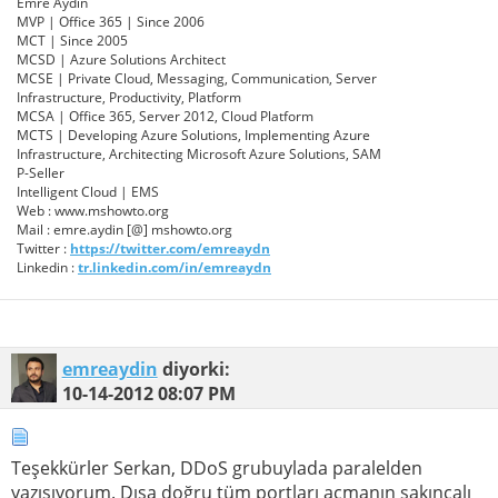
Emre Aydın
MVP | Office 365 | Since 2006
MCT | Since 2005
MCSD | Azure Solutions Architect
MCSE | Private Cloud, Messaging, Communication, Server
Infrastructure, Productivity, Platform
MCSA | Office 365, Server 2012, Cloud Platform
MCTS | Developing Azure Solutions, Implementing Azure
Infrastructure, Architecting Microsoft Azure Solutions, SAM
P-Seller
Intelligent Cloud | EMS
Web : www.mshowto.org
Mail : emre.aydin [@] mshowto.org
Twitter :
https://twitter.com/emreaydn
Linkedin :
tr.linkedin.com/in/emreaydn
emreaydin
diyorki:
10-14-2012
08:07 PM
Teşekkürler Serkan, DDoS grubuylada paralelden
yazışıyorum. Dışa doğru tüm portları açmanın sakıncalı