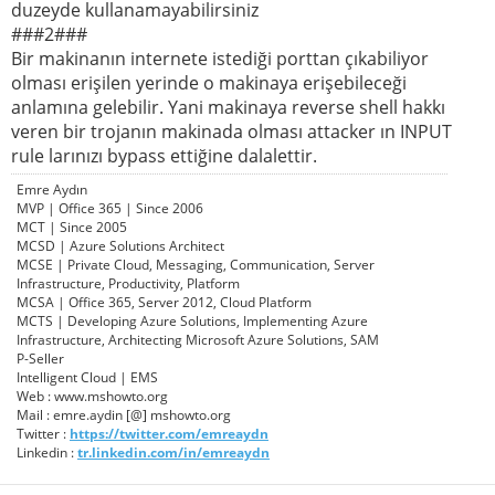
duzeyde kullanamayabilirsiniz
###2###
Bir makinanın internete istediği porttan çıkabiliyor
olması erişilen yerinde o makinaya erişebileceği
anlamına gelebilir. Yani makinaya reverse shell hakkı
veren bir trojanın makinada olması attacker ın INPUT
rule larınızı bypass ettiğine dalalettir.
Emre Aydın
MVP | Office 365 | Since 2006
MCT | Since 2005
MCSD | Azure Solutions Architect
MCSE | Private Cloud, Messaging, Communication, Server
Infrastructure, Productivity, Platform
MCSA | Office 365, Server 2012, Cloud Platform
MCTS | Developing Azure Solutions, Implementing Azure
Infrastructure, Architecting Microsoft Azure Solutions, SAM
P-Seller
Intelligent Cloud | EMS
Web : www.mshowto.org
Mail : emre.aydin [@] mshowto.org
Twitter :
https://twitter.com/emreaydn
Linkedin :
tr.linkedin.com/in/emreaydn