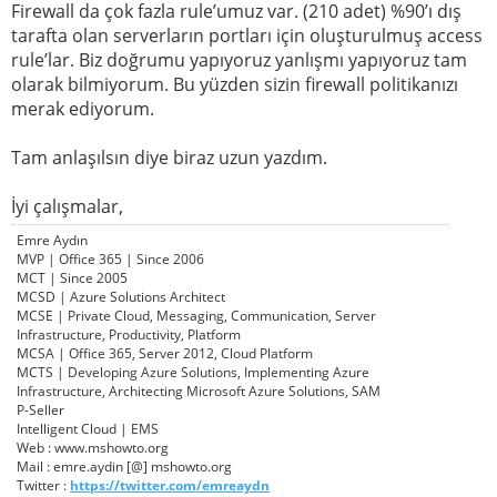
Firewall da çok fazla rule’umuz var. (210 adet) %90’ı dış
tarafta olan serverların portları için oluşturulmuş access
rule’lar. Biz doğrumu yapıyoruz yanlışmı yapıyoruz tam
olarak bilmiyorum. Bu yüzden sizin firewall politikanızı
merak ediyorum.
Tam anlaşılsın diye biraz uzun yazdım.
İyi çalışmalar,
Emre Aydın
MVP | Office 365 | Since 2006
MCT | Since 2005
MCSD | Azure Solutions Architect
MCSE | Private Cloud, Messaging, Communication, Server
Infrastructure, Productivity, Platform
MCSA | Office 365, Server 2012, Cloud Platform
MCTS | Developing Azure Solutions, Implementing Azure
Infrastructure, Architecting Microsoft Azure Solutions, SAM
P-Seller
Intelligent Cloud | EMS
Web : www.mshowto.org
Mail : emre.aydin [@] mshowto.org
Twitter :
https://twitter.com/emreaydn