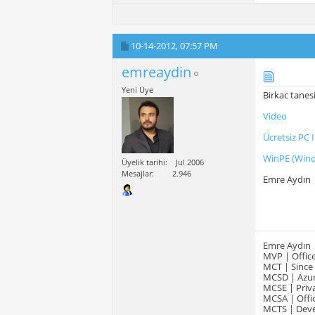
10-14-2012,
07:57 PM
emreaydin
Yeni Üye
Birkac tanes
Video
Ücretsiz PC
WinPE (Wind
Üyelik tarihi
Jul 2006
Mesajlar
2.946
Emre Aydın
Emre Aydın
MVP | Office
MCT | Since
MCSD | Azur
MCSE | Priva
MCSA | Offic
MCTS | Devel