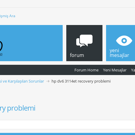
işmiş Ara
yeni
forum
mesajlar
Forum Home
Yeni Mesajlar
Y
 ve Karşılaşılan Sorunlar
hp dv6 3114et recovery problemi
ry problemi