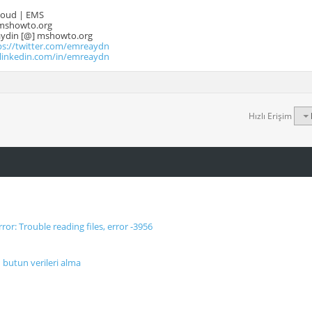
Cloud | EMS
mshowto.org
.aydin [@] mshowto.org
ps://twitter.com/emreaydn
.linkedin.com/in/emreaydn
Hızlı Erişim
or: Trouble reading files, error -3956
butun verileri alma