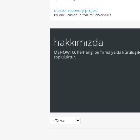
diaster recovery projesi
By yilkilicaslan in forum Server2003
hakkımızda
MSHOWTO, herhangi bir firma ya da kuruluş ile
topluluktur.