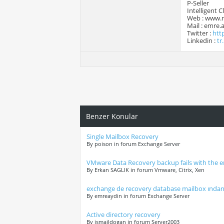
P-Seller
Intelligent 
Web : www.
Mail : emre
Twitter :
htt
Linkedin :
tr
Benzer Konular
Single Mailbox Recovery
By poison in forum Exchange Server
VMware Data Recovery backup fails with the err
By Erkan SAGLIK in forum Vmware, Citrix, Xen
exchange de recovery database mailbox ından 
By emreaydin in forum Exchange Server
Active directory recovery
By ismaildogan in forum Server2003