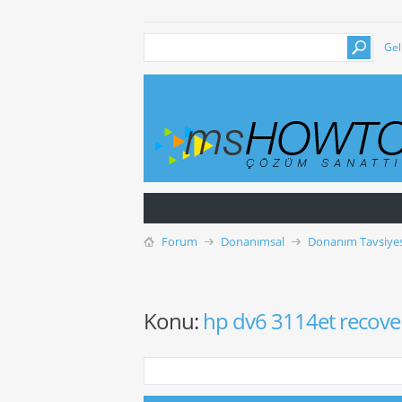
Gel
Forum
Donanımsal
Donanım Tavsiyesi
Konu:
hp dv6 3114et recove