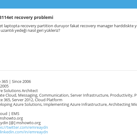
3114et recovery problemi
t laptopta recovery partition duruyor fakat recovery manager harddiskte yok
uzantılı yedeği nasıl geri yükleriz?
 365 | Since 2006
 2005
e Solutions Architect
te Cloud, Messaging, Communication, Server Infrastructure, Productivity, 
e 365, Server 2012, Cloud Platform
oping Azure Solutions, Implementing Azure Infrastructure, Architecting Mi
Cloud | EMS
mshowto.org
.aydin [@] mshowto.org
ps://twitter.com/emreaydn
.linkedin.com/in/emreaydn