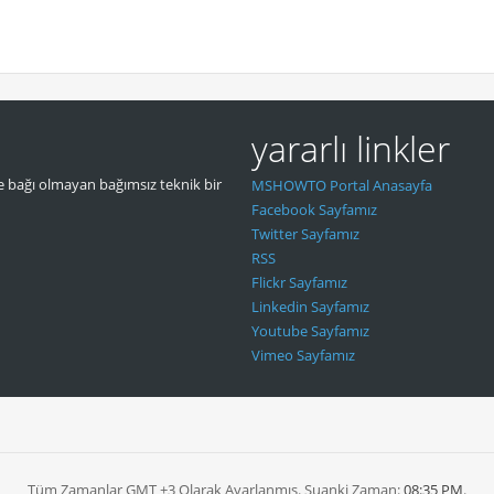
yararlı linkler
 bağı olmayan bağımsız teknik bir
MSHOWTO Portal Anasayfa
Facebook Sayfamız
Twitter Sayfamız
RSS
Flickr Sayfamız
Linkedin Sayfamız
Youtube Sayfamız
Vimeo Sayfamız
Tüm Zamanlar GMT +3 Olarak Ayarlanmış. Şuanki Zaman:
08:35 PM
.