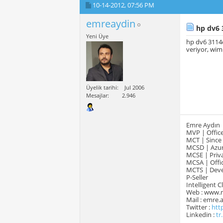
10-14-2012,
07:56 PM
emreaydin
hp dv6 
Yeni Üye
hp dv6 3114e
veriyor, wim 
Üyelik tarihi
Jul 2006
Mesajlar
2.946
Emre Aydın
MVP | Office
MCT | Since
MCSD | Azur
MCSE | Priva
MCSA | Offic
MCTS | Devel
P-Seller
Intelligent 
Web : www.
Mail : emre
Twitter :
htt
Linkedin :
tr