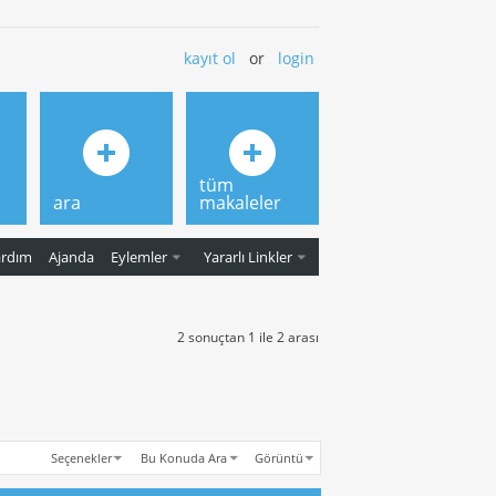
kayıt ol
or
login
tüm
ara
makaleler
ardım
Ajanda
Eylemler
Yararlı Linkler
2 sonuçtan 1 ile 2 arası
Seçenekler
Bu Konuda Ara
Görüntü