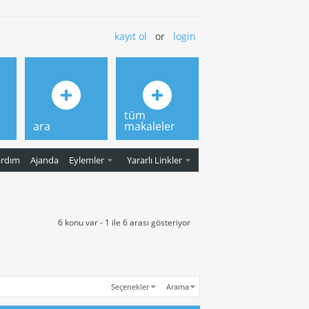
kayıt ol
or
login
tüm
ara
makaleler
ardım
Ajanda
Eylemler
Yararlı Linkler
6 konu var - 1 ile 6 arası gösteriyor
Seçenekler
Arama