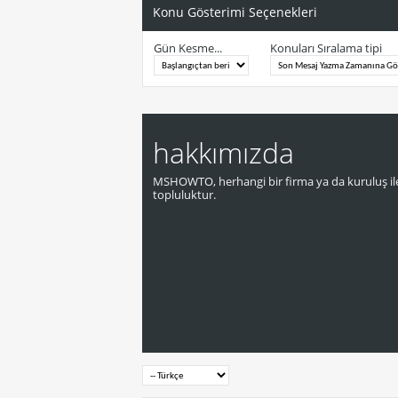
Konu Gösterimi Seçenekleri
Gün Kesme...
Konuları Sıralama tipi
hakkımızda
MSHOWTO, herhangi bir firma ya da kuruluş ile
topluluktur.