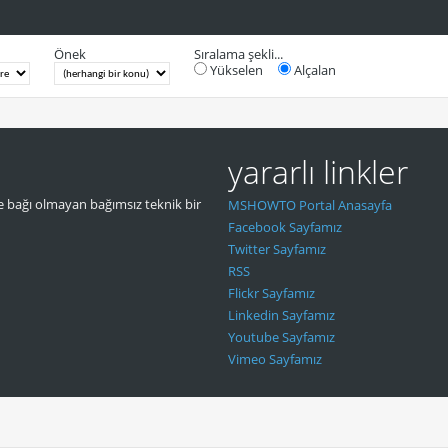
Önek
Sıralama şekli...
Yükselen
Alçalan
yararlı linkler
 bağı olmayan bağımsız teknik bir
MSHOWTO Portal Anasayfa
Facebook Sayfamız
Twitter Sayfamız
RSS
Flickr Sayfamız
Linkedin Sayfamız
Youtube Sayfamız
Vimeo Sayfamız