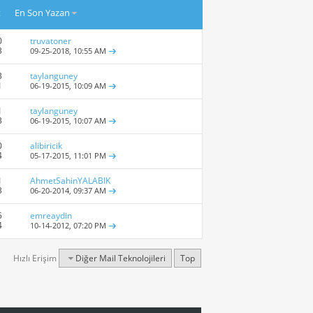
t
En Son Yazan
0
truvatoner
3
09-25-2018,
10:55 AM
3
taylanguney
1
06-19-2015,
10:09 AM
1
taylanguney
3
06-19-2015,
10:07 AM
0
alibiricik
4
05-17-2015,
11:01 PM
1
AhmetSahinYALABIK
3
06-20-2014,
09:37 AM
5
emreaydin
4
10-14-2012,
07:20 PM
Hızlı Erişim
Diğer Mail Teknolojileri
Top