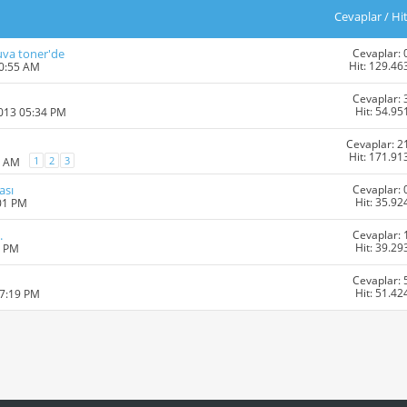
Cevaplar
/
Hi
Cevaplar: 
uva toner'de
Hit: 129.46
10:55 AM
Cevaplar: 
Hit: 54.95
2013 05:34 PM
Cevaplar: 2
Hit: 171.91
1
2
3
6 AM
Cevaplar: 
ası
Hit: 35.92
:01 PM
Cevaplar: 
.
Hit: 39.29
5 PM
Cevaplar: 
Hit: 51.42
07:19 PM