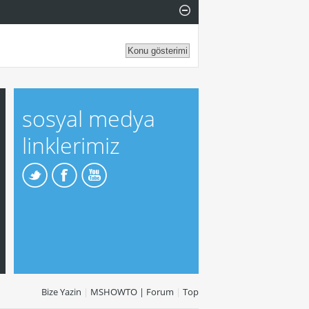
sosyal medya
linklerimiz
Bize Yazin
|
MSHOWTO | Forum
|
Top