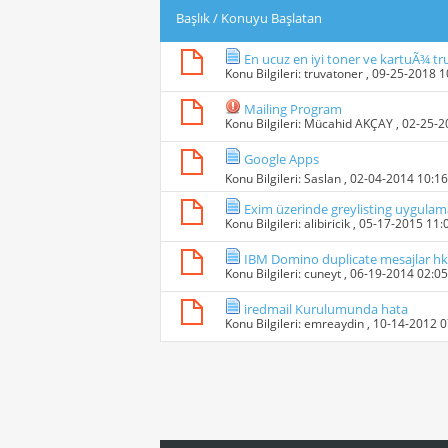
Başlık
/
Konuyu Başlatan
En ucuz en iyi toner ve kartuÃ¾ tr
Konu Bilgileri:
truvatoner
, 09-25-2018 
Mailing Program
Konu Bilgileri:
Mücahid AKÇAY
, 02-25-
Google Apps
Konu Bilgileri:
Saslan
, 02-04-2014 10:1
Exim üzerinde greylisting uygulam
Konu Bilgileri:
alibiricik
, 05-17-2015 11
IBM Domino duplicate mesajlar hk
Konu Bilgileri:
cuneyt
, 06-19-2014 02:0
iredmail Kurulumunda hata
Konu Bilgileri:
emreaydin
, 10-14-2012 